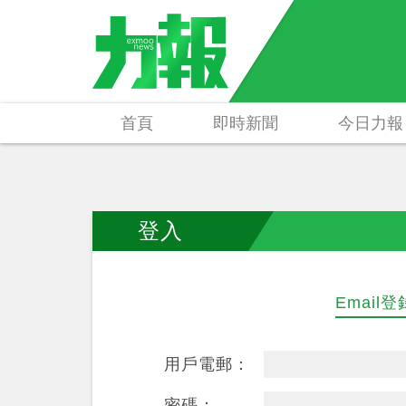
首頁
即時新聞
今日力報
登入
Email登
用戶電郵：
密碼：