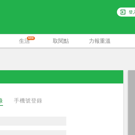
登
NEW
生活
取閱點
力報重溫
錄
手機號登錄