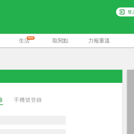
登
NEW
生活
取閱點
力報重溫
錄
手機號登錄