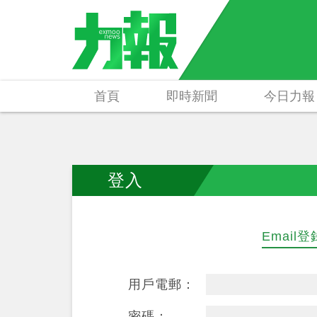
首頁
即時新聞
今日力報
登入
Email登
用戶電郵：
密碼：