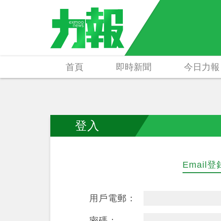
首頁
即時新聞
今日力報
登入
Email登
用戶電郵：
密碼：