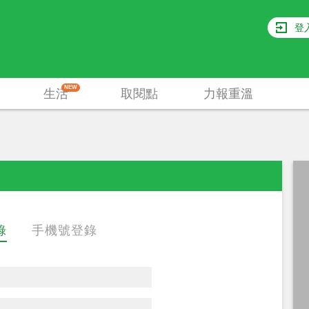
登
NEW
生活
取閱點
力報重溫
錄
手機號登錄