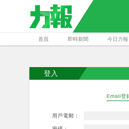
首頁
即時新聞
今日力報
登入
Email登
用戶電郵：
密碼：