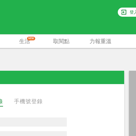
登
NEW
生活
取閱點
力報重溫
錄
手機號登錄