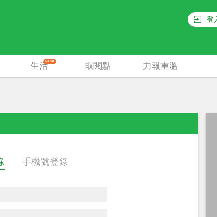
登
NEW
生活
取閱點
力報重溫
錄
手機號登錄