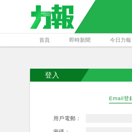
首頁
即時新聞
今日力報
登入
Email登
用戶電郵：
密碼：