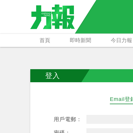
首頁
即時新聞
今日力報
登入
Email登
用戶電郵：
密碼：