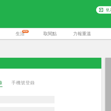
登
NEW
生活
取閱點
力報重溫
錄
手機號登錄