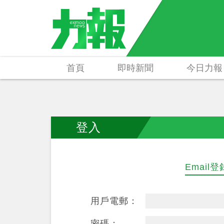
首頁
即時新聞
今日力報
登入
Email登
用戶電郵：
密碼：