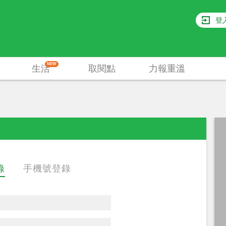
登
NEW
生活
取閱點
力報重溫
錄
手機號登錄