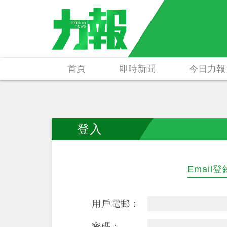
首頁
即時新聞
今日力報
登入
Email登
用戶電郵：
密碼：