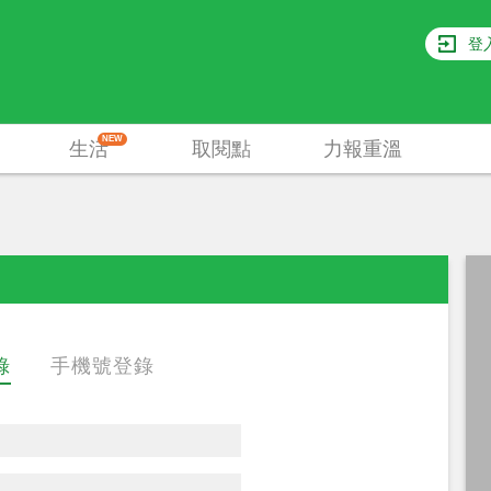
登
NEW
生活
取閱點
力報重溫
錄
手機號登錄