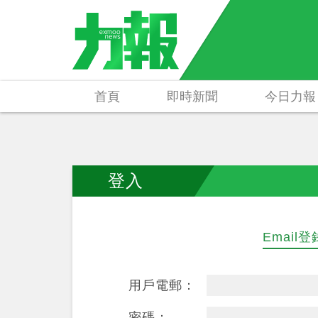
首頁
即時新聞
今日力報
登入
Email登
用戶電郵：
密碼：