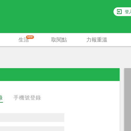
登
NEW
生活
取閱點
力報重溫
錄
手機號登錄