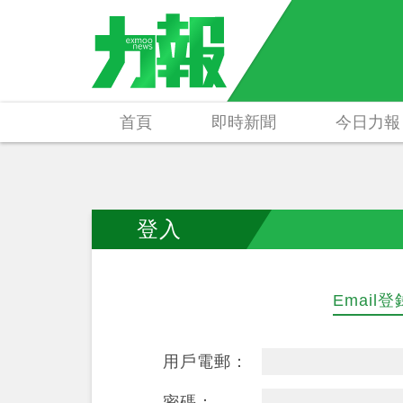
首頁
即時新聞
今日力報
登入
Email登
用戶電郵：
密碼：