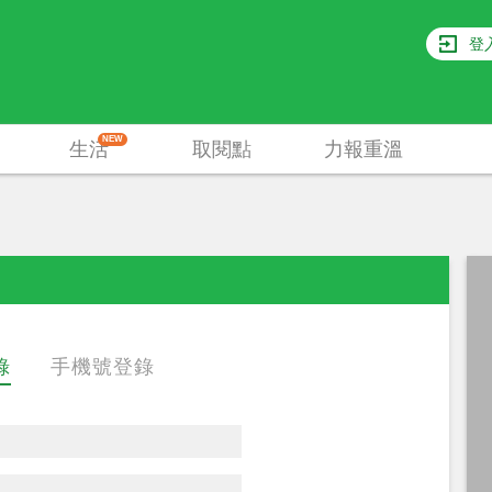
登
NEW
生活
取閱點
力報重溫
錄
手機號登錄