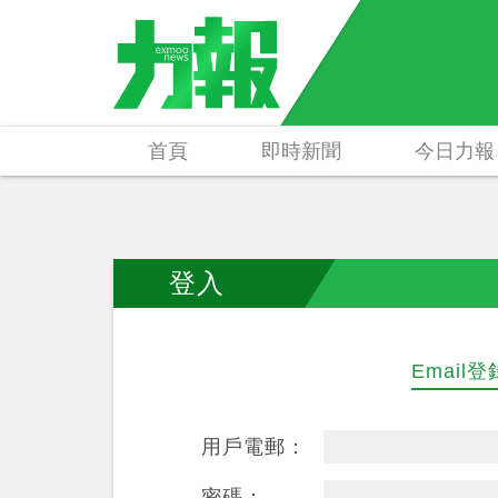
首頁
即時新聞
今日力報
登入
Email登
用戶電郵：
密碼：