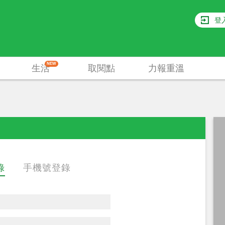
登
NEW
生活
取閱點
力報重溫
錄
手機號登錄