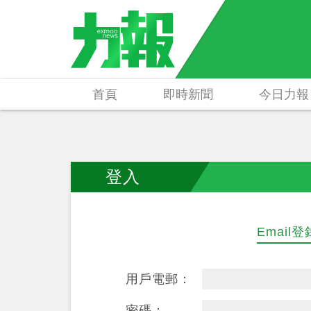
首頁
即時新聞
今日力報
登入
Email登
用戶電郵：
密碼：