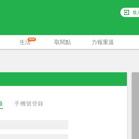
登
NEW
生活
取閱點
力報重溫
錄
手機號登錄