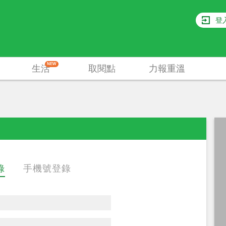
登
NEW
生活
取閱點
力報重溫
錄
手機號登錄