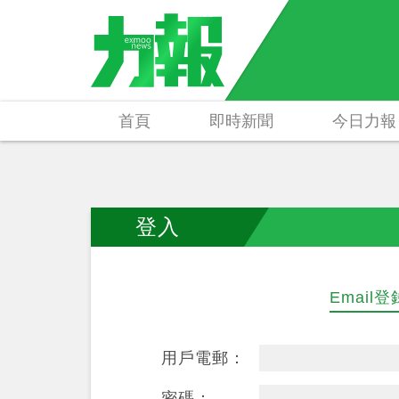
首頁
即時新聞
今日力報
登入
Email登
用戶電郵：
密碼：