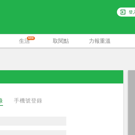
登
NEW
生活
取閱點
力報重溫
錄
手機號登錄