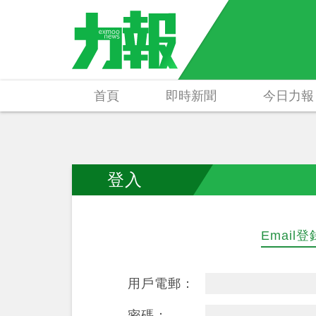
首頁
即時新聞
今日力報
登入
Email登
用戶電郵：
密碼：