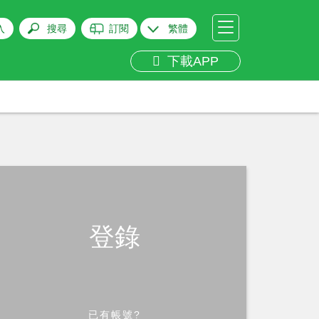
入
搜尋
訂閱
繁體
下載APP
登錄
已有帳號?