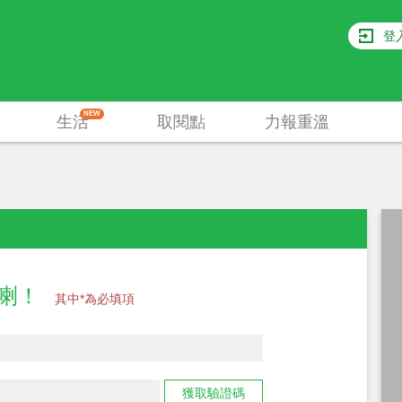
登
NEW
生活
取閱點
力報重溫
員喇！
其中*為必填項
獲取驗證碼