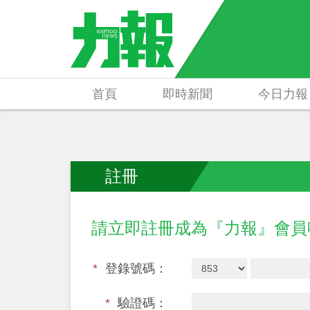
首頁
即時新聞
今日力報
註冊
請立即註冊成為『力報』會
*
登錄號碼：
*
驗證碼：