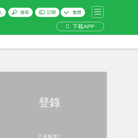
入
搜尋
訂閱
繁體
下載APP
登錄
已有帳號?