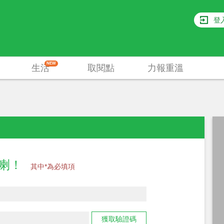
登
NEW
生活
取閱點
力報重溫
員喇！
其中*為必填項
獲取驗證碼