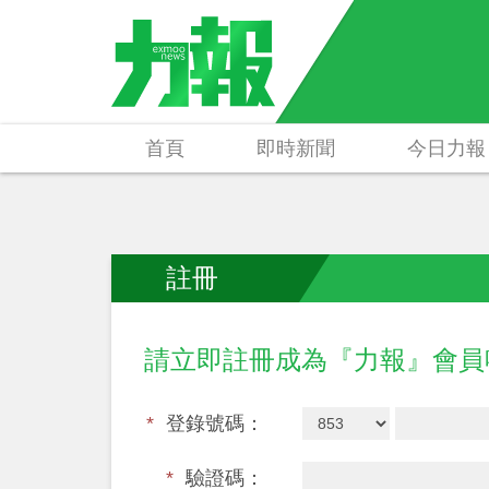
首頁
即時新聞
今日力報
註冊
請立即註冊成為『力報』會
*
登錄號碼：
*
驗證碼：