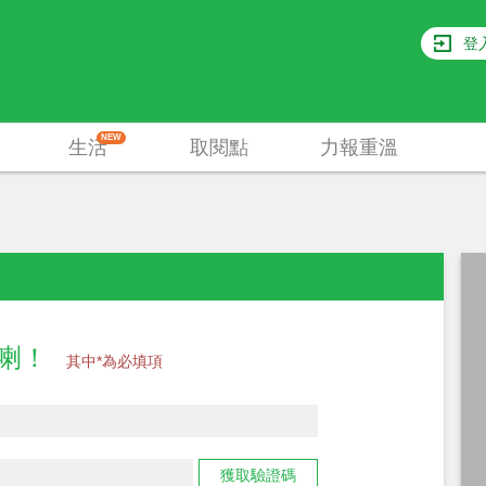
登
NEW
生活
取閱點
力報重溫
員喇！
其中*為必填項
獲取驗證碼