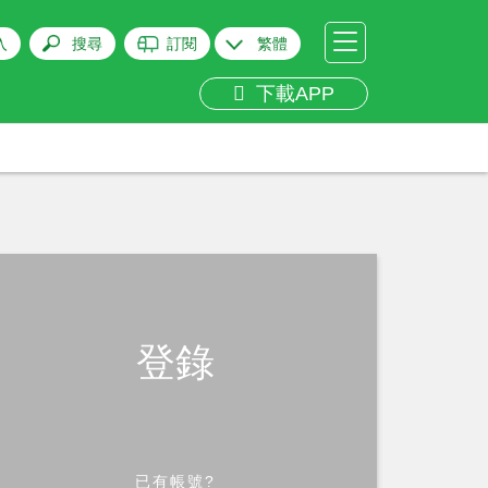
入
搜尋
訂閱
繁體
下載APP
登錄
已有帳號?