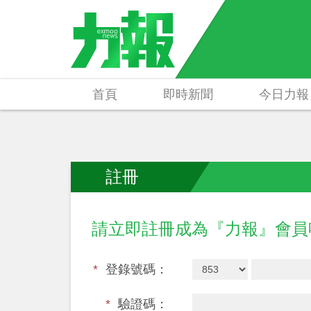
首頁
即時新聞
今日力報
註冊
請立即註冊成為『力報』會
*
登錄號碼：
*
驗證碼：