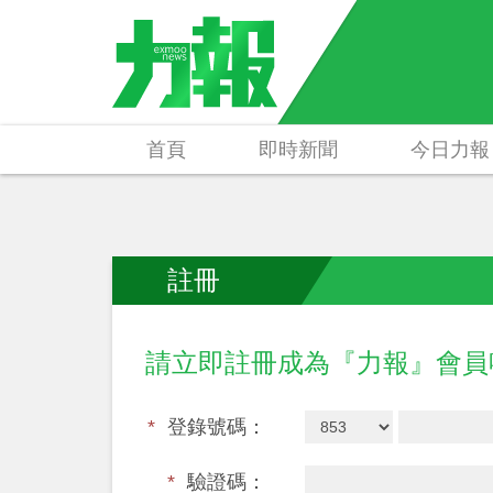
首頁
即時新聞
今日力報
註冊
請立即註冊成為『力報』會
*
登錄號碼：
*
驗證碼：