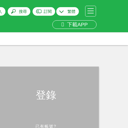
入
搜尋
訂閱
繁體
下載APP
登錄
已有帳號?