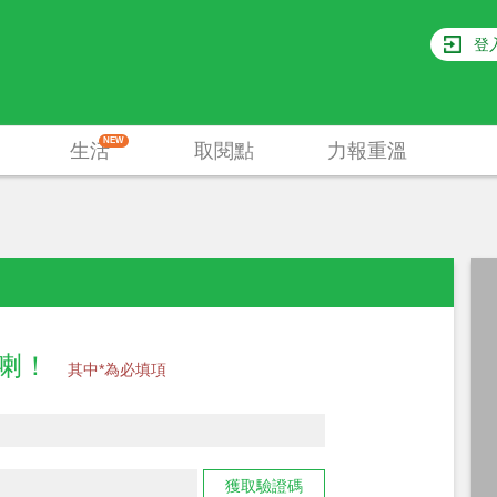
登
NEW
生活
取閱點
力報重溫
員喇！
其中*為必填項
獲取驗證碼