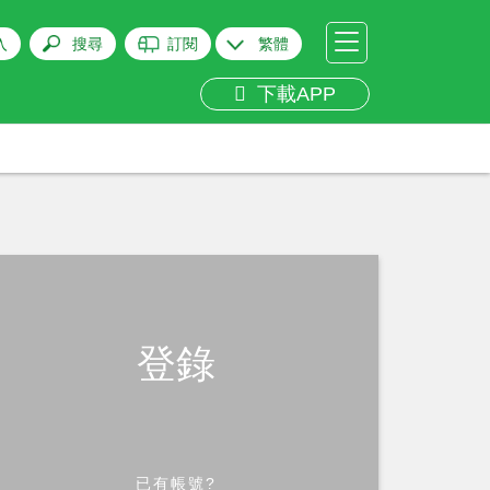
入
搜尋
訂閱
繁體
下載APP
登錄
已有帳號?