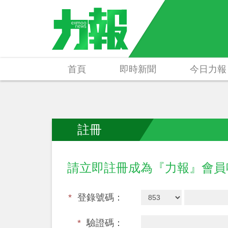
首頁
即時新聞
今日力報
註冊
請立即註冊成為『力報』會
*
登錄號碼：
*
驗證碼：