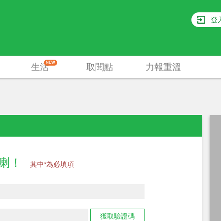
登
NEW
生活
取閱點
力報重溫
員喇！
其中*為必填項
獲取驗證碼