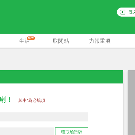
登
NEW
生活
取閱點
力報重溫
員喇！
其中*為必填項
獲取驗證碼