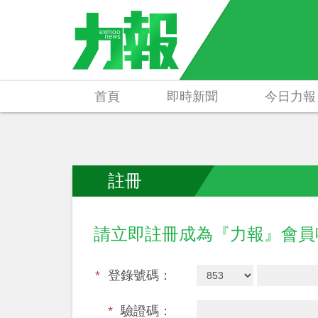
首頁
即時新聞
今日力報
註冊
請立即註冊成為『力報』會
*
登錄號碼：
*
驗證碼：