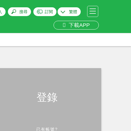
入
搜尋
訂閱
繁體
下載APP
登錄
已有帳號?