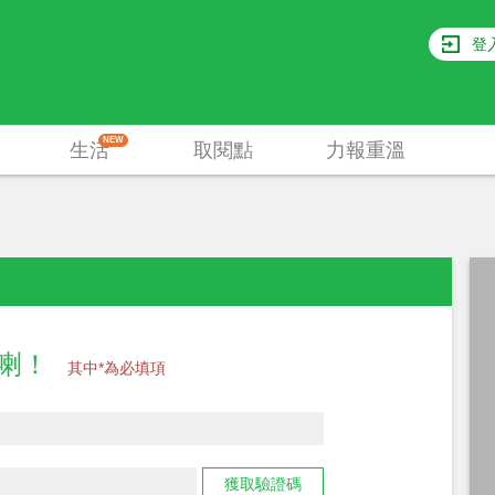
登
NEW
生活
取閱點
力報重溫
員喇！
其中*為必填項
獲取驗證碼