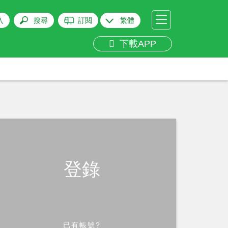
入
搜尋
訂閱
繁體
下載APP
登錄
已有帳號?