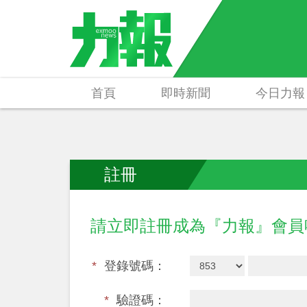
首頁
即時新聞
今日力報
註冊
請立即註冊成為『力報』會
*
登錄號碼：
*
驗證碼：