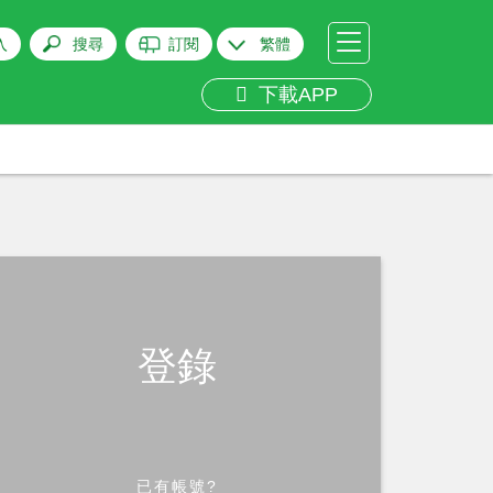
入
搜尋
訂閱
繁體
下載APP
登錄
已有帳號?