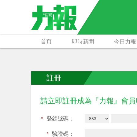
首頁
即時新聞
今日力報
註冊
請立即註冊成為『力報』會
*
登錄號碼：
*
驗證碼：