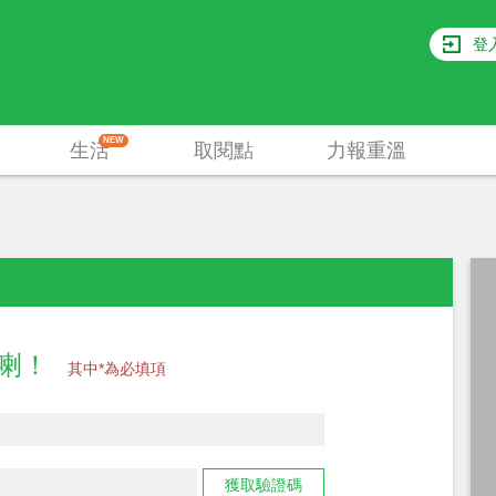
登
NEW
生活
取閱點
力報重溫
員喇！
其中*為必填項
獲取驗證碼