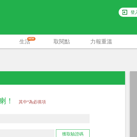
登
NEW
生活
取閱點
力報重溫
員喇！
其中*為必填項
獲取驗證碼