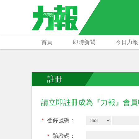
首頁
即時新聞
今日力報
註冊
請立即註冊成為『力報』會
*
登錄號碼：
*
驗證碼：