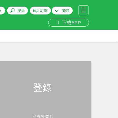
入
搜尋
訂閱
繁體
下載APP
登錄
已有帳號?