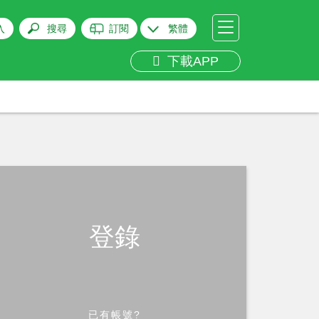
入
搜尋
訂閱
繁體
下載APP
登錄
已有帳號?