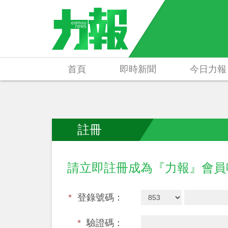
首頁
即時新聞
今日力報
註冊
請立即註冊成為『力報』會
*
登錄號碼：
*
驗證碼：