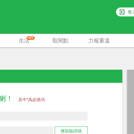
登
NEW
生活
取閱點
力報重溫
員喇！
其中*為必填項
獲取驗證碼