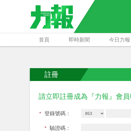
首頁
即時新聞
今日力報
註冊
請立即註冊成為『力報』會
*
登錄號碼：
*
驗證碼：