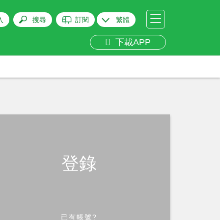
入
搜尋
訂閱
繁體
下載APP
登錄
已有帳號?