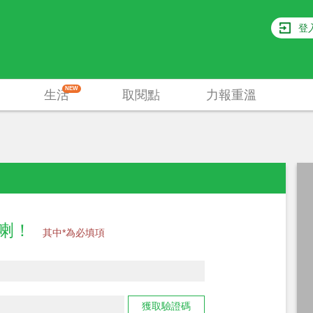
登
NEW
生活
取閱點
力報重溫
員喇！
其中*為必填項
獲取驗證碼