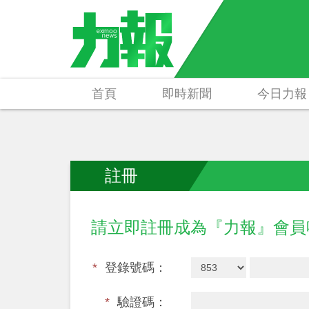
首頁
即時新聞
今日力報
註冊
請立即註冊成為『力報』會
*
登錄號碼：
*
驗證碼：