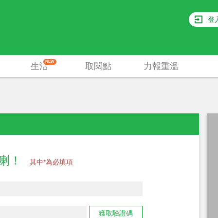
登
NEW
生活
取閱點
力報重溫
員喇！
其中*為必填項
獲取驗證碼