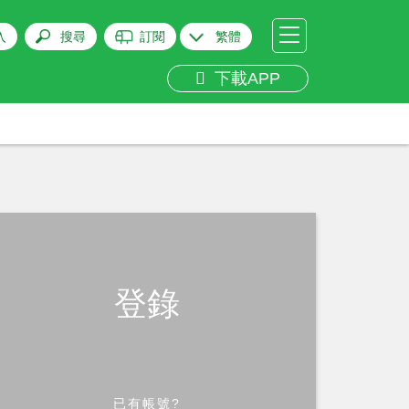
入
搜尋
訂閱
繁體
下載APP
登錄
已有帳號?