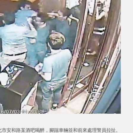
北市安和路某酒吧喝醉，腳踹車輛並和前來處理警員拉扯。