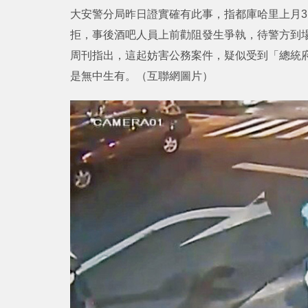
大安警分局昨日證實確有此事，指都庫哈里上月3
拒，事後酒吧人員上前勸阻發生爭執，待警方到
周刊指出，這起妨害公務案件，疑似受到「總統
是無中生有。（互聯網圖片）