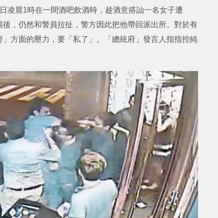
日凌晨1時在一間酒吧飲酒時，趁酒意搭訕一名女子遭
場後，仍然和警員拉扯，警方因此把他帶回派出所。對於有
府」方面的壓力，要「私了」。「總統府」發言人指指控純