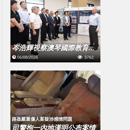
岑浩輝視察澳琴國際教育...
06/08/2026
3762
​路氹嚴重傷人案疑涉感情問題
司警拘一內地漢明公布案情