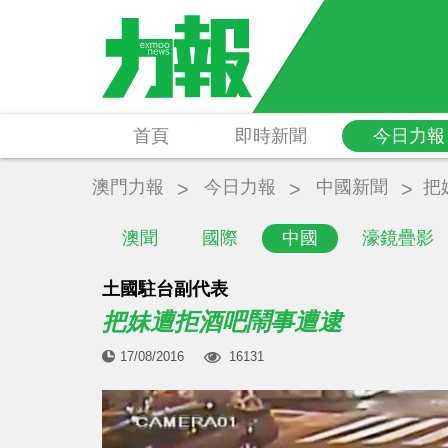
首頁
即時新聞
今日力報
澳門力報
今日力報
中國新聞
把
澳聞
國際
中國
濠鏡疊影
土國駐台副代表
把妹遭拒酒吧鬧事遭逮
17/08/2016
16131