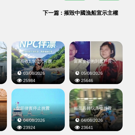
下一篇 : 摧毀中國漁船宣示主權
牌
最高收1,988元可親抱惹爭議
富家女被抱到農戶長大 得知真相後願照顧養母
03/08/2026
05/08/2026
25984
25646
反腐
促菲律賓停止挑釁
戴面具持玩具槍挑釁警員遭圍捕
04/08/2026
04/08/2026
23924
23641