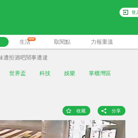
登
NEW
生活
取閱點
力報重溫
妹遭拒酒吧鬧事遭逮
世界盃
科技
娛樂
掌櫃灣區
收藏
分享