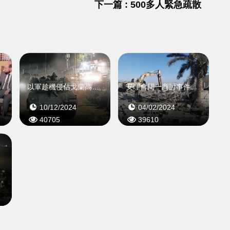
下一篇 : 500多人緊急疏散
合作
以軍趁機侵佔戈蘭高地緩衝區
安理會周一商討事件
10/12/2024
04/02/2024
40705
39610
深遠