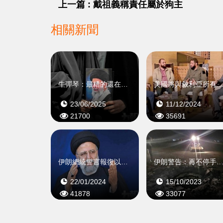
上一篇 : 戴祖義稱責任屬於狗主
相關新聞
牛彈琴：最糟的還在後頭
美國將與敘利亞所有團體
23/06/2025
11/12/2024
21700
35691
伊朗總統誓言報復以色列
伊朗警告：再不停手影響
22/01/2024
15/10/2023
41878
33077