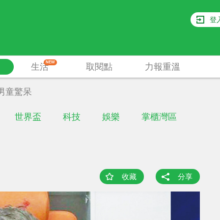
登
NEW
生活
取閱點
力報重溫
男童驚呆
世界盃
科技
娛樂
掌櫃灣區
收藏
分享