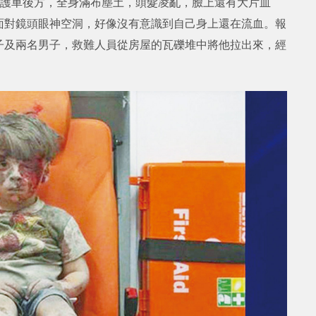
在救護車後方，全身滿布塵土，頭髮凌亂，臉上還有大片血
面對鏡頭眼神空洞，好像沒有意識到自己身上還在流血。報
子及兩名男子，救難人員從房屋的瓦礫堆中將他拉出來，經