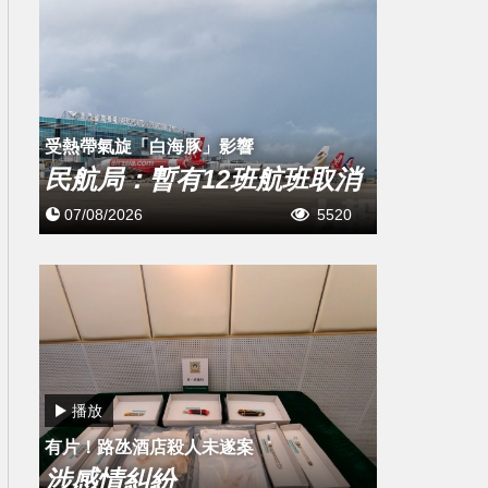
受熱帶氣旋「白海豚」影響
民航局：暫有12班航班取消
07/08/2026
5520
播放
有片！路氹酒店殺人未遂案
涉感情糾紛