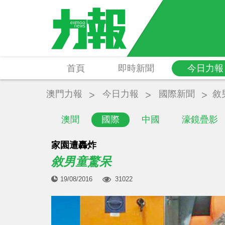
首頁
即時新聞
今日力報
澳門力報
今日力報
國際新聞
敘
澳聞
國際
中國
濠鏡疊影
家園遭轟炸
敘男童驚呆
19/08/2016
31022