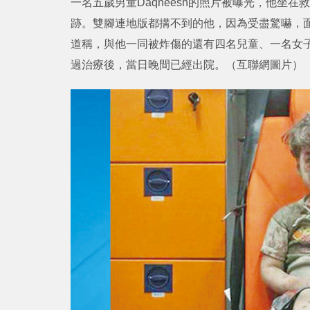
一名五歲男童Daqneesh的照片被曝光，他坐
跡。雙腳連地版都搆不到的他，因為受盡驚嚇，
道稱，與他一同被炸傷的還有四名兒童、一名女
過治療後，當日晚間已經出院。（互聯網圖片）