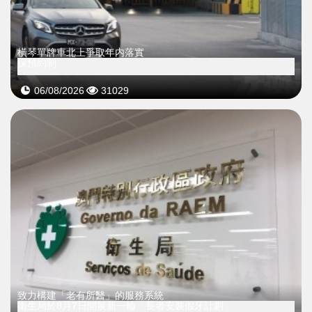
橫琴單牌車北上爭取年内落實
採預約制
06/08/2026
31029
致力構建「老有所醫」的服務系統
衛生局於8月7日開展新一輪「長者安裝假牙計劃」