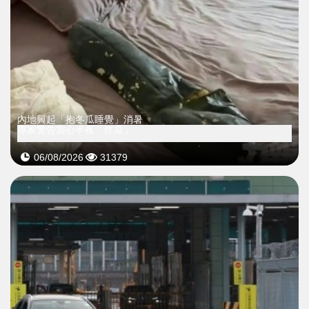
內地興起「抱冬瓜睡覺」消暑
專家警告當心半夜「炸瓜」
06/08/2026
31379