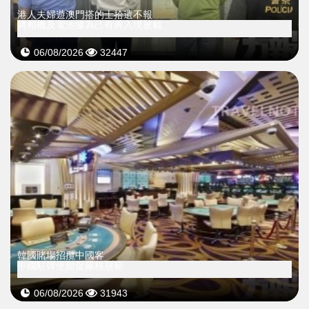
​港人夫婦遊澳門搭的士拾遺不報
將相機及電池據為己有再入境被截
06/08/2026
32447
韓國賭場招攬中國客
中國駐韓使館促嚴格規範
06/08/2026
31943