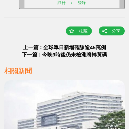
註冊
/
登錄
收藏
分享
上一篇 : 全球單日新增確診逾45萬例
下一篇 : 今晚9時後仍未檢測將轉黃碼
相關新聞