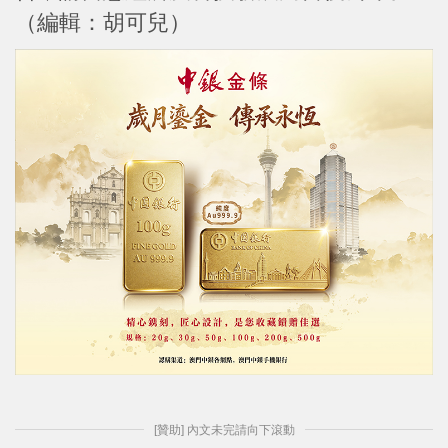
（編輯：胡可兒）
[贊助] 內文未完請向下滾動