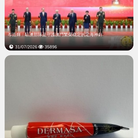
岑浩輝：駐澳部隊是守護澳門繁榮穩定的定海神針
31/07/2026
35896