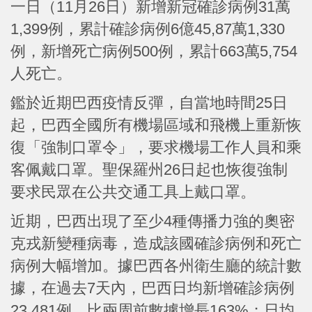
一日（11月26日）新增新冠確診病例31萬
1,399例，累計確診病例6億45,87萬1,330
例，新增死亡病例500例，累計663萬5,754
人死亡。
鑑於近期巴西疫情反彈，自當地時間25日
起，巴西全國所有機場區域和飛機上重新恢
復「強制口罩令」，要求機場工作人員和乘
客佩戴口罩。聖保羅州26日起也恢復強制
要求民眾在公共交通工具上戴口罩。
近期，巴西出現了至少4種傳播力強的奧密
克戎新變種病毒，造成該國確診病例和死亡
病例大幅增加。據巴西各州衛生廳的統計數
據，在過去7天內，巴西日均新增確診病例
23,481例，比兩周前數據增長163%；日均