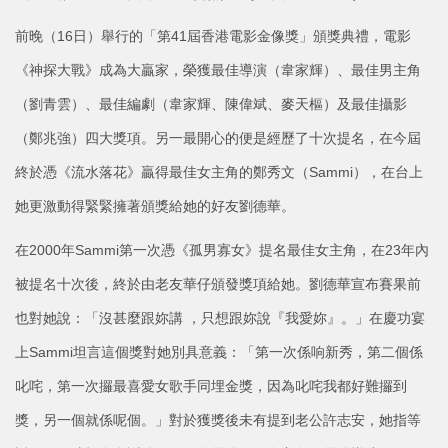
前晚（16日）舉行的「第41屆香港電影金像獎」頒獎典禮，電影
《神探大戰》成為大贏家，榮獲最佳導演（韋家輝）、最佳男主角
（劉青雲）、最佳編劇（韋家輝、陳偉斌、麥天樞）及最佳攝影
（鄭兆強）四大獎項。另一最開心的便是經歷了十次提名，在今屆
終於憑《流水落花》贏得最佳女主角的鄭秀文（Sammi），在台上
她更激動得緊緊擁著頒獎給她的好友劉德華。
在2000年Sammi第一次憑《孤男寡女》提名最佳女主角，在23年內
被提名十次後，終於由老友華仔頒發獎項給她。劉德華宣布賽果前
也對她說：「沒甚麼跟妳講 ，只想跟妳說『我愛妳』。」在慶功宴
上Sammi坦言這個獎對她別具意義：「第一次係响新秀，第二個係
叱咤，第一次攞最喜愛女歌手同埋金獎，因為叱咤我都好難攞到
獎，另一個就係呢個。」對於獲獎後未有提到老公許志安，她指等