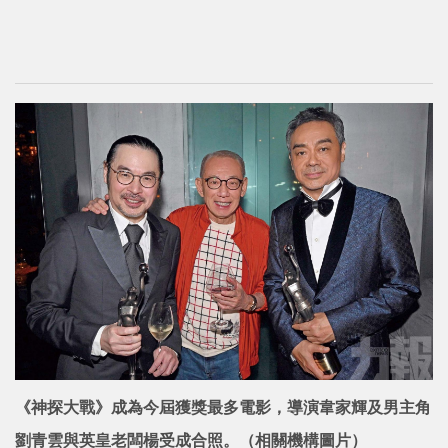
《神探大戰》成為今屆獲獎最多電影，導演韋家輝及男主角
劉青雲與英皇老闆楊受成合照。（相關機構圖片）