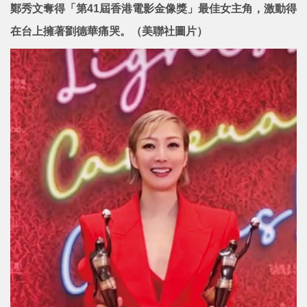
鄭秀文奪得「第41屆香港電影金像獎」最佳女主角，激動得
在台上擁著劉德華痛哭。（美聯社圖片）