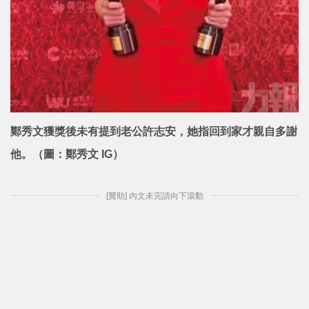
鄭秀文獲獎後未有提到老公許志安，她指回到家才親自多謝
他。（圖：鄭秀文 IG）
[贊助] 內文未完請向下滾動