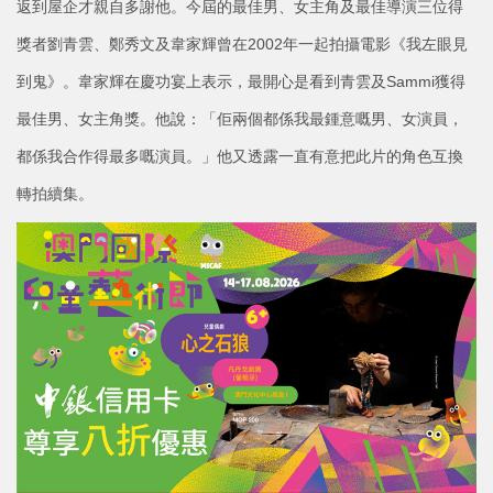
返到屋企才親自多謝他。今屆的最佳男、女主角及最佳導演三位得
獎者劉青雲、鄭秀文及韋家輝曾在2002年一起拍攝電影《我左眼見
到鬼》。韋家輝在慶功宴上表示，最開心是看到青雲及Sammi獲得
最佳男、女主角獎。他說：「佢兩個都係我最鍾意嘅男、女演員，
都係我合作得最多嘅演員。」他又透露一直有意把此片的角色互換
轉拍續集。