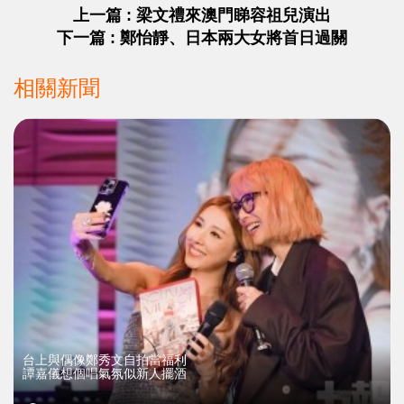
上一篇 : 梁文禮來澳門睇容祖兒演出
下一篇 : 鄭怡靜、日本兩大女將首日過關
相關新聞
台上與偶像鄭秀文自拍當福利
譚嘉儀想個唱氣氛似新人擺酒