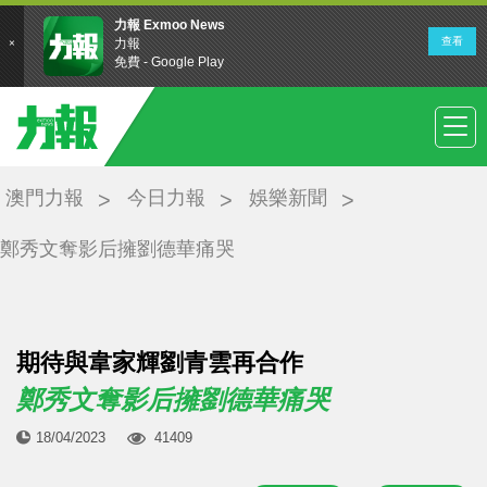
澳門力報
今日力報
娛樂新聞
鄭秀文奪影后擁劉德華痛哭
期待與韋家輝劉青雲再合作
鄭秀文奪影后擁劉德華痛哭
18/04/2023
41409