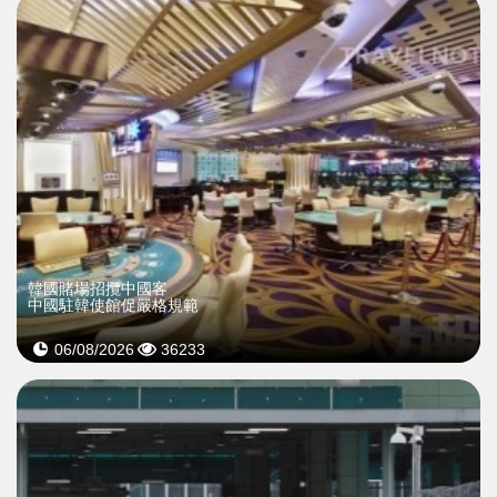
韓國賭場招攬中國客
中國駐韓使館促嚴格規範
06/08/2026
36233