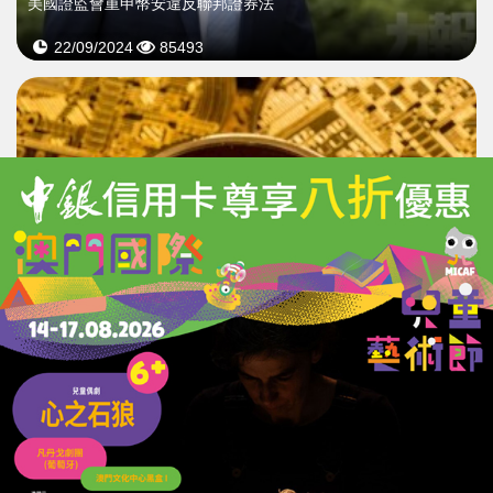
美國證監會重申幣安違反聯邦證券法
22/09/2024
85493
​美證監會核准ETF掛牌
乙太幣七天漲26%
28/05/2024
37765