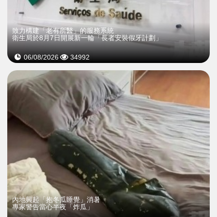
致力構建「老有所醫」的服務系統
衛生局於8月7日開展新一輪「長者安裝假牙計劃」
06/08/2026
34992
內地興起「抱冬瓜睡覺」消暑
專家警告當心半夜「炸瓜」