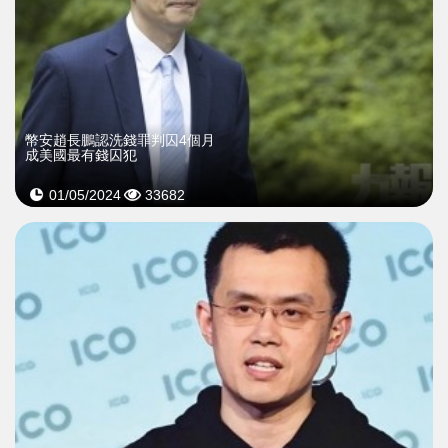
幣安趙長鵬認洗錢罪判囚4個月
成美國最有錢囚犯
01/05/2024
33682