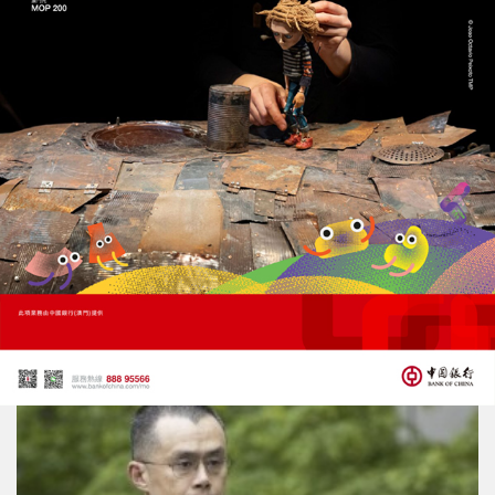
幣安趙長鵬認洗錢罪判刑四個月
將成美史上最有錢囚犯
02/05/2024
42890