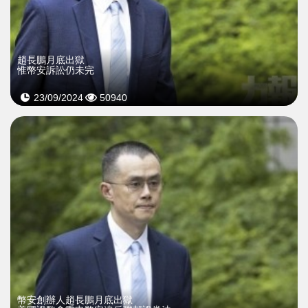
趙長鵬月底出獄
惟幣安訴訟仍未完
23/09/2024
50940
幣安創辦人趙長鵬月底出獄