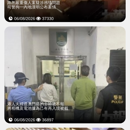
​路氹嚴重傷人案疑涉感情問題
司警拘一內地漢明公布案情
06/08/2026
37330
​港人夫婦遊澳門搭的士拾遺不報
將相機及電池據為己有再入境被截
06/08/2026
36897