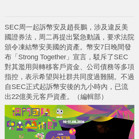
SEC周一起訴幣安及趙長鵬，涉及違反美
國證券法，周二再提出緊急動議，要求法院
頒令凍結幣安美國的資產。幣安7日晚間發
布「Strong Together」宣言，駁斥了SEC
對其濫用與轉移客戶資金、公司債務等多項
指控，表示希望與社群共同度過難關。不過
自SEC正式起訴幣安後的九小時內，已流
出22億美元客戶資產。（編輯部）