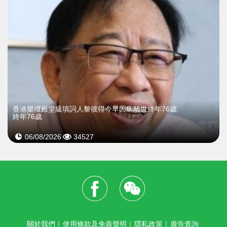
​香港樂壇殿堂級填詞人黎彼得今早因病離世終年76歲
終年76歲
06/08/2026
34527
關於我們
｜
使用條款及免責聲明
｜
隱私政策
｜
廣告查詢