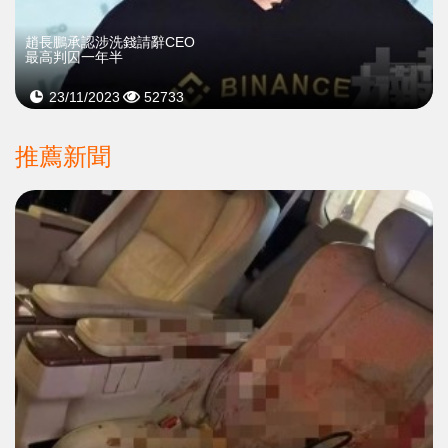
趙長鵬承認涉洗錢請辭CEO
最高判囚一年半
23/11/2023
52733
推薦新聞