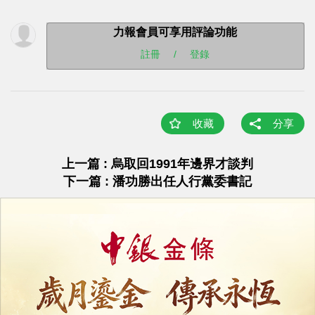
力報會員可享用評論功能
註冊
/
登錄
收藏
分享
上一篇 : 烏取回1991年邊界才談判
下一篇 : 潘功勝出任人行黨委書記
相關新聞