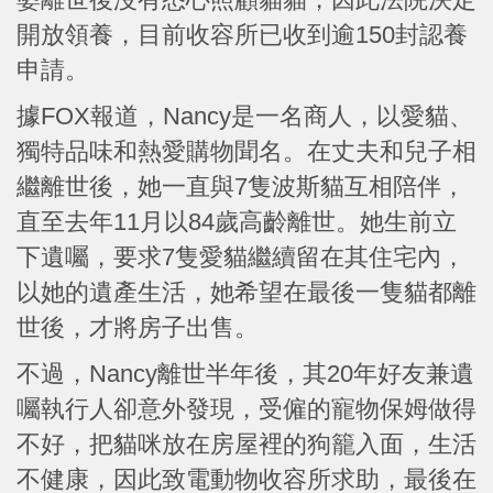
開放領養，目前收容所已收到逾150封認養
申請。
據FOX報道，Nancy是一名商人，以愛貓、
獨特品味和熱愛購物聞名。在丈夫和兒子相
繼離世後，她一直與7隻波斯貓互相陪伴，
直至去年11月以84歲高齡離世。她生前立
下遺囑，要求7隻愛貓繼續留在其住宅內，
以她的遺產生活，她希望在最後一隻貓都離
世後，才將房子出售。
不過，Nancy離世半年後，其20年好友兼遺
囑執行人卻意外發現，受僱的寵物保姆做得
不好，把貓咪放在房屋裡的狗籠入面，生活
不健康，因此致電動物收容所求助，最後在