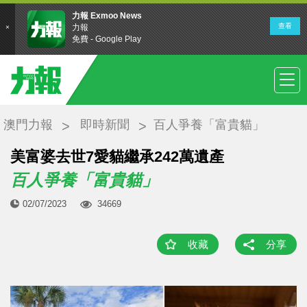
澳門力報
即時新聞
百人爭養「富貴貓」
美富婆去世7愛貓繼承242萬遺產
百人爭養「富貴貓」
02/07/2023
34669
收藏
分享