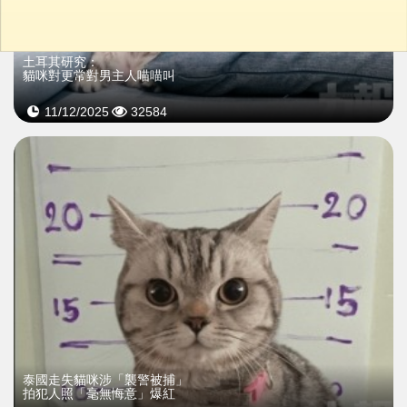
土耳其研究：
貓咪對更常對男主人喵喵叫
11/12/2025
32584
泰國走失貓咪涉「襲警被捕」
拍犯人照「毫無悔意」爆紅