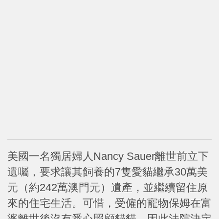
美國一名獨居婦人Nancy Sauer離世前立下
遺囑，要求讓其飼養的7隻愛貓繼承30萬美
元（約242萬澳門元）遺產，並繼續留住原
來的住宅生活。可惜，受僱的寵物保姆在富
婆離世後沒有悉心照顧貓貓，因此法院決定