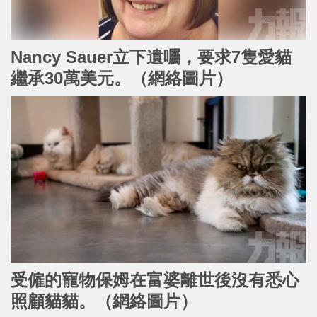
Nancy Sauer立下遺囑，要求7隻愛貓
繼承30萬美元。（網絡圖片）
受僱的寵物保姆在富婆離世後沒有悉心
照顧貓貓
。（網絡圖片）