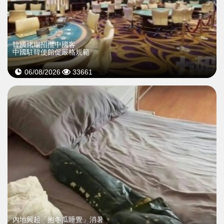
韓國賭場招攬中國客
中國駐韓使館促嚴格規範
06/08/2026
33661
內地興起「抱冬瓜睡覺」消暑