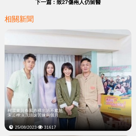
下一篇 : 致27傷兩人仍留醫
相關新聞
柯震東與春風赤裸出浴不尷尬
宋芸樺演洗頭妹苦練兩個月
25/08/2023
31617