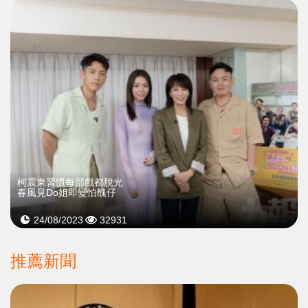
柯震東習慣每部戲都脫光
春風見Do姐即變怕醜仔
24/08/2023
32931
推薦新聞