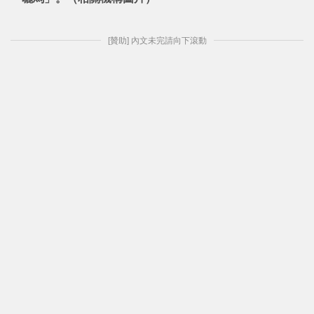
[贊助] 內文未完請向下滾動