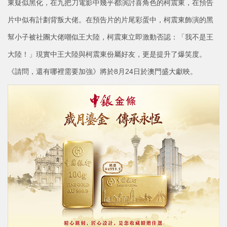
東疑似黑化，在九把刀電影中幾乎都演討喜角色的柯震東，在預告
片中似有計劃背叛大佬。在預告片的片尾彩蛋中，柯震東飾演的黑
幫小子被社團大佬嘲似王大陸，柯震東立即激動否認：「我不是王
大陸！」現實中王大陸與柯震東份屬好友，更是提升了爆笑度。
《請問，還有哪裡需要加強》將於8月24日於澳門盛大獻映。