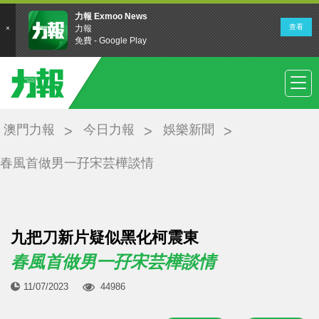
澳門力報
今日力報
娛樂新聞
春風首做男一孖宋芸樺談情
九把刀新片疑似黑化柯震東
春風首做男一孖宋芸樺談情
11/07/2023
44986