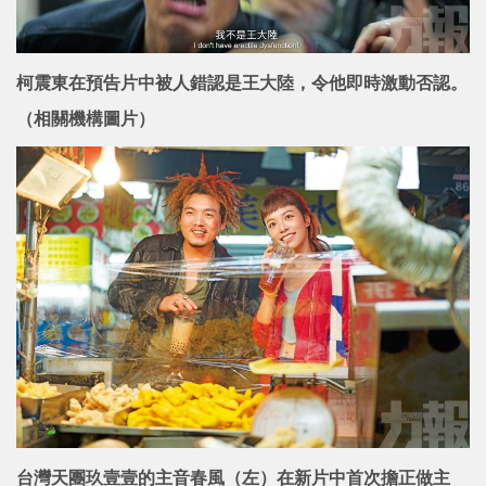
柯震東在預告片中被人錯認是王大陸，令他即時激動否認。
（相關機構圖片）
台灣天團玖壹壹的主音春風（左）在新片中首次擔正做主