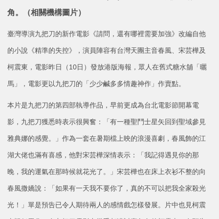
角。（相關機構圖片）
臺灣導演九把刀的新作電影《請問，還有哪裡需要加強》改編自他
的小說《精準的失控》，演員陣容有台灣天團主音春風、宋芸樺及
柯震東，電影昨日（10日）發放港版海報，眾人在舊式糖水舖「曬
馬」，電影更以九把刀的「少少鹹多多情趣神作」作賣點。
本片是九把刀的第四部執導作品，早前更成為台北電影節開幕電
影，九把刀獲悉時表示很興奮：「有一種聖鬥士星矢回到聖域參見
雅典娜的感覺。」作為一套在暑期檔上映的浪漫喜劇，春風飾的江
湖大佬也滿有喜感，他對宋芸樺深情表示：「我記得遇見你的那
晚，我的運氣在那時候就花光了。」宋芸樺也在床上衣衫不整的向
春風撒嬌說：「如果有一天我不要你了，真的不可以把我全家殺光
光！」單是預告已令人期待兩人的感情戲怎樣發展。片中也見柯震