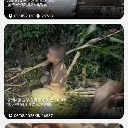
AI短劇女主角進軍電商帶貨
廣告報價高見25.8萬元
05/08/2026
24743
貴州4歲自閉症男童走失近80小時
無人機在山頂粟米地尋回
06/08/2026
24937