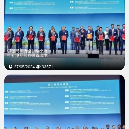
貿促局率澳企赴歐交流
推介澳琴營商投資環境
27/05/2024
33571