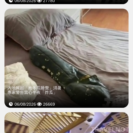
06/08/2026
27780
內地興起「抱冬瓜睡覺」消暑
專家警告當心半夜「炸瓜」
06/08/2026
26669