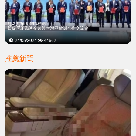
赴歐共拓大灣區機遇
貿促局組織澳企參與大灣區歐洲合作交流會
24/05/2024
44662
推薦新聞