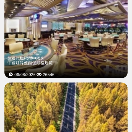
韓國賭場招攬中國客
中國駐韓使館促嚴格規範
06/08/2026
26546