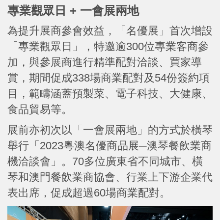
專業觀眾日 + 一會展兩地
為提升展商參會效益，「名優展」首次增設
「專業觀眾日」，特邀逾300位專業客商參
加，與參展商進行精準配對洽談、買家導
賞，期間促成338場商業配對及54份簽約項
目，範疇涵蓋預製菜、電子科技、大健康、
食品貿易等。
展前亦初次以「一會展兩地」的方式於橫琴
舉行「2023粵澳名優商品展─澳琴餐飲業商
機洽談會」。70多位廣東省不同城市、橫
琴和澳門餐飲業商協會、行業上下游企業代
表出席，促成超過60場商業配對。