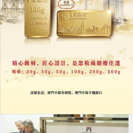
經貿文促會拜訪貿促局
交流中葡澳經貿合作等議題
01/07/2024
19358