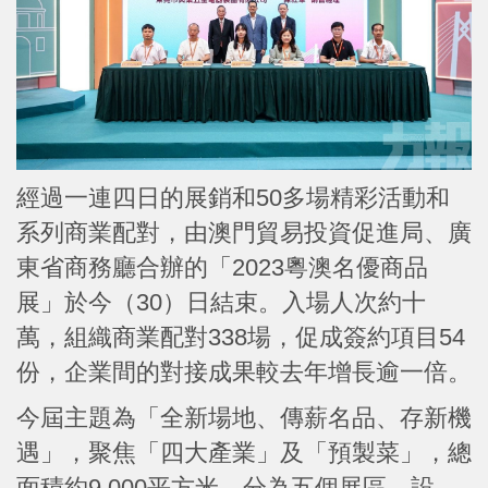
經過一連四日的展銷和50多場精彩活動和
系列商業配對，由澳門貿易投資促進局、廣
東省商務廳合辦的「2023粵澳名優商品
展」於今（30）日結束。入場人次約十
萬，組織商業配對338場，促成簽約項目54
份，企業間的對接成果較去年增長逾一倍。
今屆主題為「全新場地、傳薪名品、存新機
遇」，聚焦「四大產業」及「預製菜」，總
面積約9,000平方米。分為五個展區，設