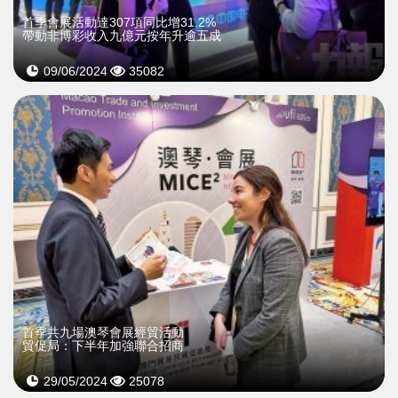
首季會展活動達307項同比增31.2%
帶動非博彩收入九億元按年升逾五成
09/06/2024
35082
首季共九場澳琴會展經貿活動
貿促局：下半年加強聯合招商
29/05/2024
25078