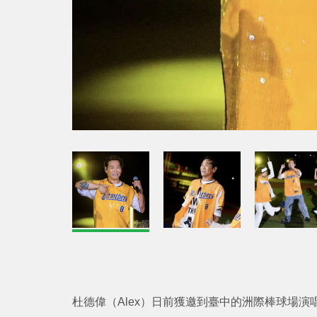
杜德偉（Alex）日前獲邀到臺中的洲際棒球場演