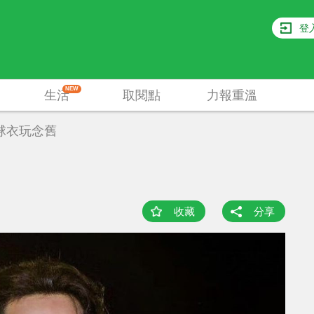
登
NEW
生活
取閱點
力報重溫
球衣玩念舊
收藏
分享