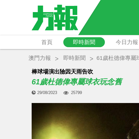
首頁
即時新聞
今日力報
澳門力報
即時新聞
61歲杜德偉專屬
棒球場演出險因天雨告吹
61歲杜德偉專屬球衣玩念舊
29/08/2023
25799