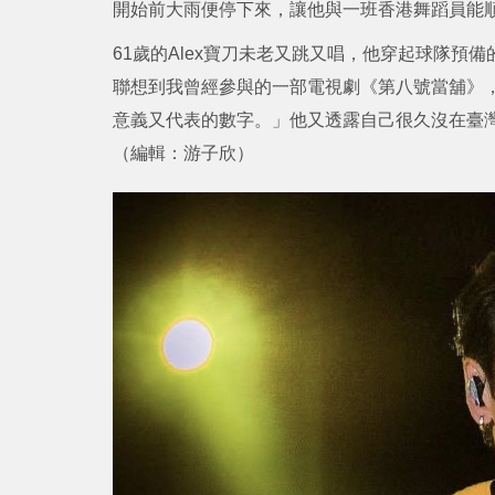
開始前大雨便停下來，讓他與一班香港舞蹈員能
61歲的Alex寶刀未老又跳又唱，他穿起球隊預
聯想到我曾經參與的一部電視劇《第八號當舖》
意義又代表的數字。」他又透露自己很久沒在臺
（編輯：游子欣）