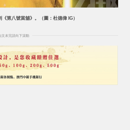
劇《第八號當舖》。（圖：杜德偉 IG）
] 內文未完請向下滾動