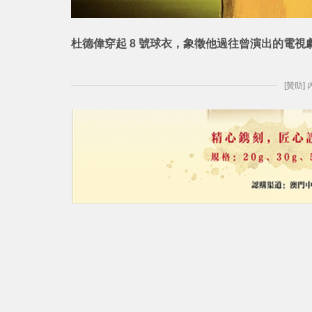
杜德偉穿起 8 號球衣，象徵他過往曾演出的電視
[贊助