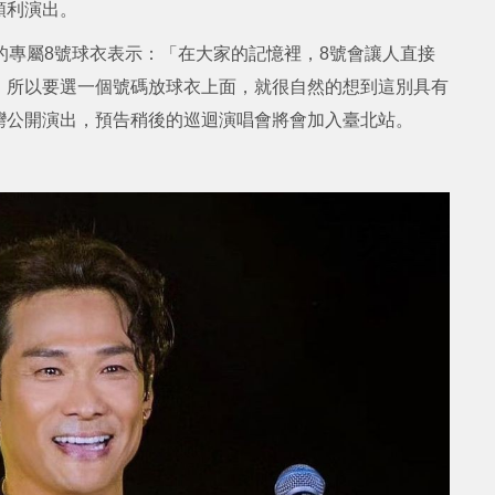
順利演出。
備的專屬8號球衣表示：「在大家的記憶裡，8號會讓人直接
，所以要選一個號碼放球衣上面，就很自然的想到這別具有
灣公開演出，預告稍後的巡迴演唱會將會加入臺北站。