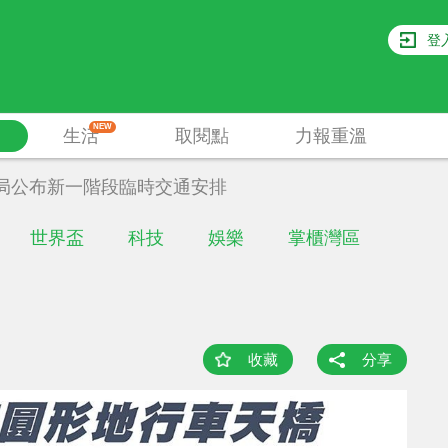
登
NEW
生活
取閱點
力報重溫
局公布新一階段臨時交通安排
世界盃
科技
娛樂
掌櫃灣區
收藏
分享