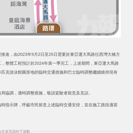
進，由2023年9月2日至25日需要於東亞運大馬路往西灣大橋方
，整體工程預計於2024年第一季完工，上述期間，東亞運大馬路
林匹克游泳館圓形地的臨時交通措施和巴士臨時調整繼續維持現有
務局協調，適時調整措施，敬請駕駛者留意及見諒。
臨時指示牌，呼籲市民留意上述臨時交通安排，並在施工路段適當
] 內文未完請向下滾動