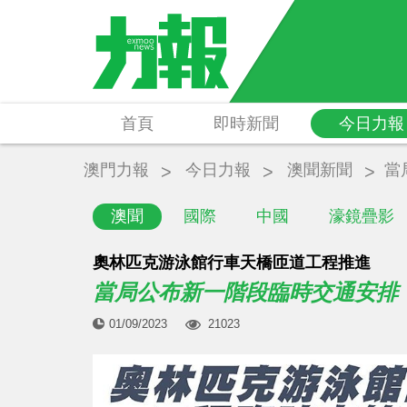
首頁
即時新聞
今日力報
澳門力報
今日力報
澳聞新聞
當
澳聞
國際
中國
濠鏡疊影
奧林匹克游泳館行車天橋匝道工程推進
當局公布新一階段臨時交通安排
01/09/2023
21023