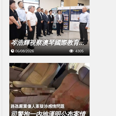
岑浩輝視察澳琴國際教育...
06/08/2026
4305
​路氹嚴重傷人案疑涉感情問題
司警拘一內地漢明公布案情