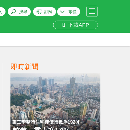
入
搜尋
訂閱
繁體
下載APP
即時新聞
第二季整體住宅樓價指數為192.4