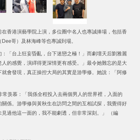
前在香港演藝學院上演，多位圈中名人也專誠捧場，包括香
Dee哥）及林海峰等也專誠到場。
句：「台上狂妄昏亂，台下迷戀之極！」而劇壇天后劉雅麗
老人的感覺，演繹得更深情更有感受。」最令她難忘的是大
下就會發現，真正操控大局的其實是游學修。她說：「阿修
色非常羡慕：「我係全程投入去兩個男人的世界裡，入面的
的關係。游學修與黃秋生在訪問之間的互相試探，我覺得好
未見過他這一面的，我不能劇透，但非常深刻。」 （編