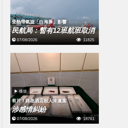
受熱帶氣旋「白海豚」影響
民航局：暫有12班航班取消
07/08/2026
11825
播放
有片！路氹酒店殺人未遂案
涉感情糾紛
07/08/2026
18761