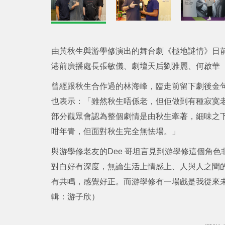
由黃秋生與游學修演出的舞台劇《極地謎情》日
港前廣播處長張敏儀、劇壇天后劉雅麗、何啟華（
曾經跟秋生合作過的林海峰，臨走前留下劇後金
也表示：「雖然秋生唔係老，但佢做到有種寂寞
部分觀眾會認為整個劇情是由秋生牽著，細味之
咁年青，但面對秋生完全無怯場。」
與游學修老友的Dee 哥坦言見到游學修這個角
對白好有深度，無論生活上情感上、人與人之間
有共鳴，感覺好正。而游學修有一場戲是我從來
輯：游子欣）