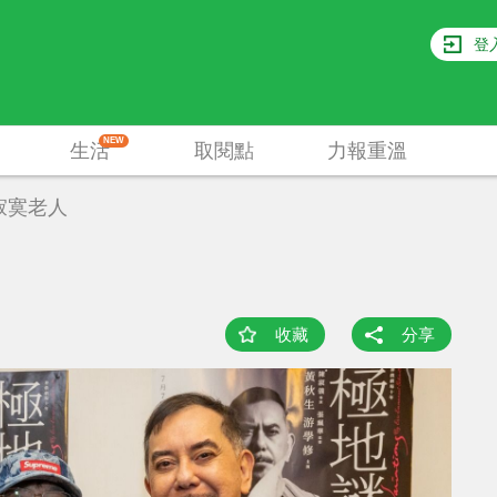
登
NEW
生活
取閱點
力報重溫
寂寞老人
收藏
分享