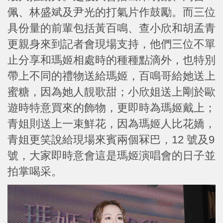
佩、林盛斌及尹光的打氣片作鼓勵。而三位
具份量的前輩包括黃百鳴、查小欣和胡孟青
更親身來到記者會現場支持，他們三位不單
止分享和瑪姬相處時的種種點滴外，也特別
帶上不同的禮物送給瑪姬，百鳴哥給她送上
蜜糖，因為她人靚歌甜；小欣姐送上剛於歐
遊時特意買來的飾物，更即時為瑪姬戴上；
青姐則送上一束鮮花，因為瑪姬人比花嬌，
青姐更笑說給現場來賓兩個冧巴，12 號及9
號，大家即時意會這是瑪姬演唱會的日子並
拍掌喝采。