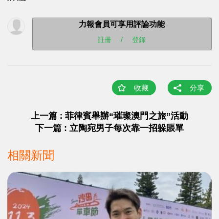
力報會員可享用評論功能
註冊
/
登錄
收藏
分享
上一篇 : 菲律賓舉辦“璀璨澳門之旅”活動
下一篇 : 立陶宛男子每次靠一招躲賬單
相關新聞