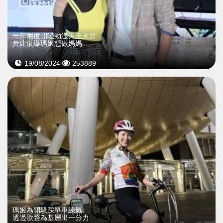
一年兩度開騷勁過天王天后
黃建東爆瑪姬想做媽媽
19/08/2024
253889
瑪姬為開騷踩單車練氣
透過歌聲為基層出一分力