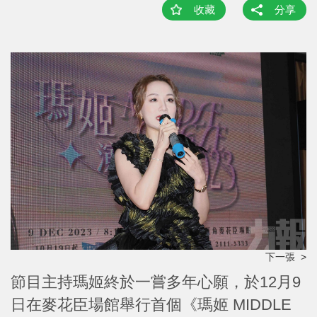
收藏
分享
下一張 >
節目主持瑪姬終於一嘗多年心願，於12月9
日在麥花臣場館舉行首個《瑪姬 MIDDLE