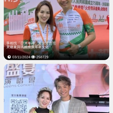
爭相找「亞洲車神」黃金寶合照
黃建東與瑪姬推廣單車文化
03/11/2024
258729