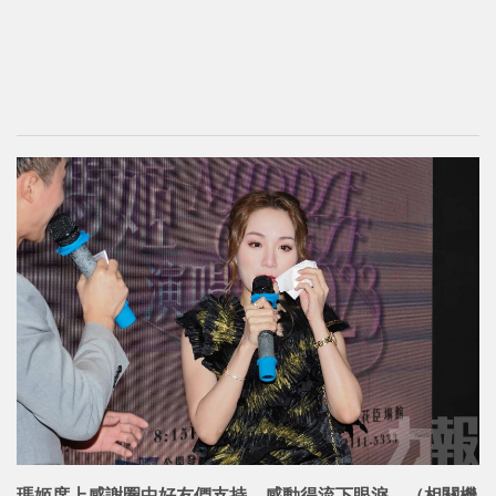
瑪姬席上感謝圈中好友們支持，感動得流下眼淚。（相關機