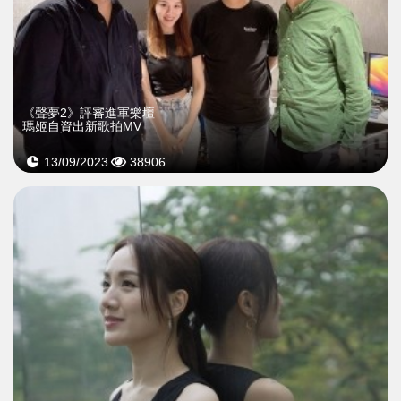
《聲夢2》評審進軍樂壇
瑪姬自資出新歌拍MV
13/09/2023
38906