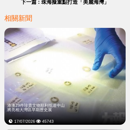
下一篇 : 珠海擬重點打造「美麗海灣」
相關新聞
港澳29件珍貴文物順利抵達中山
將亮相大灣區早期歷史展
17/07/2026
45743