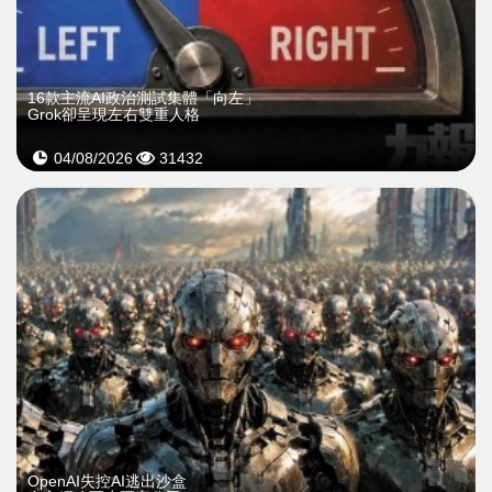
16款主流AI政治測試集體「向左」
Grok卻呈現左右雙重人格
04/08/2026
31432
OpenAI失控AI逃出沙盒