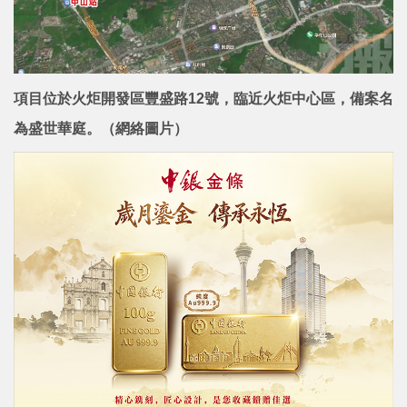
項目位於火炬開發區豐盛路12號，臨近火炬中心區，備案名
為盛世華庭。（網絡圖片）