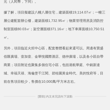
元（人民幣，下同）。
據了解，項目擬建設八幢八層住宅，建築面積19,114.07㎡；一幢三
層公建配套辦公樓，建築面積1,732.95㎡；物業管理用房及消防控
制室面積80.03㎡；架空層面積371.16㎡；地下車庫面積10,750.51
㎡。
另外，項目臨近火炬中心區，配套整體看起來還可以。周邊有寶盛
佰匯廣場、壹加壹、金華悅國際酒店、德仲廣場，以及各小區自帶
商業；項目附近也聚集多個住宅小區，包括港航華庭、中銘新達
城、幸福天禧、海倫堡千江閱、碧桂園黃金時代、美的悅府等，目
前在售項目較少，售價在10,000萬/平方米左右。
[贊助] 內文未完請向下滾動