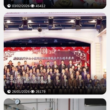
03/02/2026
45412
中山小欖同鄉聯誼會慶十三載
新一屆理監事就職續搭橋獻力
26/01/2026
26179