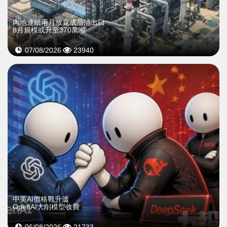
內地連續兩月放寬成品油出口
8月規模或升至370萬噸
07/08/2026
23940
中美AI價格戰升溫
OpenAI大削模型收費
06/08/2026
21733