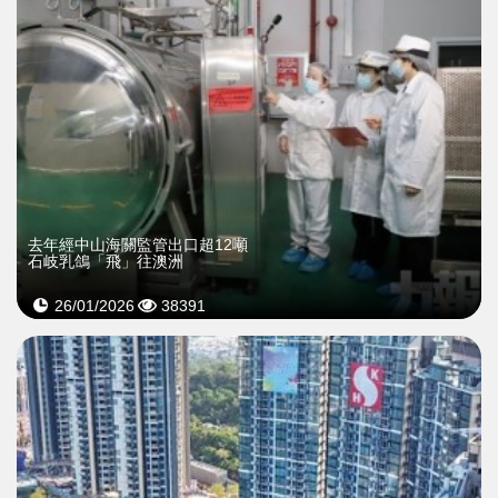
去年經中山海關監管出口超12噸
石岐乳鴿「飛」往澳洲
26/01/2026
38391