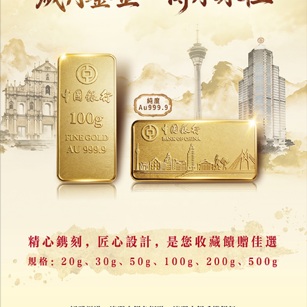
評論
力報會員可享用評論功能
註冊
/
登錄
收藏
分享
上一篇 : 全力衝擊澳門格蘭披治大賽車冠軍
下一篇 : 張敬軒與澳門歌迷過聖誕