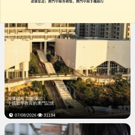
推薦新聞
籌算鏡海 問數濠江：
中國數學教育的澳門記憶
07/08/2026
31194