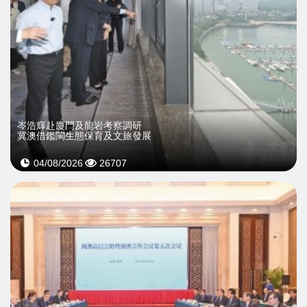
岑浩輝赴廈門及龍岩考察調研
冀澳借鑑閩生態保育及文旅發展
04/08/2026
26707