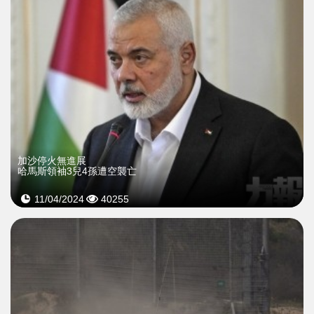
加沙停火無進展
哈馬斯領袖3兒4孫遭空襲亡
11/04/2024
40255