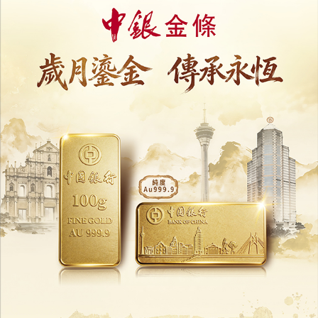
猴痘再成全球關注公衛緊急事件
世衛籲一致應對
15/08/2024
48121
世衛：夏季新冠感染率激增
更強變異毒株可能出現