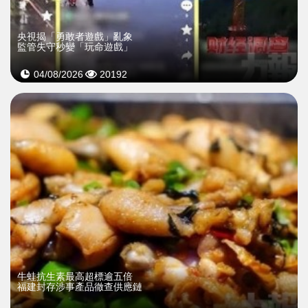
央視揭「勇敢者遊戲」亂象
監管失守秒變「玩命遊戲」
04/08/2026
20192
牛蛙抗生素最高超標逾五倍
福建封存涉事產品徹查供應鏈