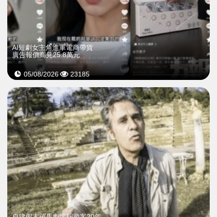
AI短劇女主角進軍電商帶貨
廣告報價高見25.8萬元
05/08/2026
23185
自建假古羅馬劇場騙遊客20年