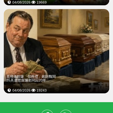
04/08/2026
19669
英殯儀館爆「假葬禮」斂財醜聞
35具遺體腐爛老闆囚20年
04/08/2026
19243