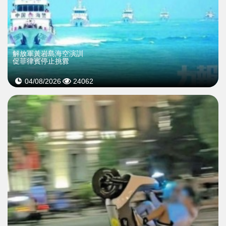
解放軍黃岩島海空演訓
促菲律賓停止挑釁
04/08/2026
24062