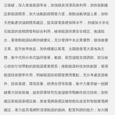
立後破，深入推進能源革命，加強煤炭清潔高效利用，加快規劃建
設新能源體系，加大油氣勘探開發力度，推動油氣增儲上產，加快
天然氣產供儲銷體系建設，提高煤電基礎保障水平， 持續加大非化
石能源的規模開發和綜合利用，確保能源供應安全穩定。會議指
出，要推動能源結構持續優化，充分發揮中央企業優勢，做強做優
主業、提升效率效益，加快構建以風電、太陽能發電大基地為主
體，集中式與分布式協同發展，氫能、新型儲能支撐調節、前沿核
心技術引領帶動的新能源產業體系；推動能源科技加快創新，發揮
能源技術變革作用，明確能源技術開發應用重點，充分考慮資源條
件、技術基礎、環境容量、經濟合理等因素，集中力量突破一批關
鍵重大技術裝備，超前部署研究先進儲能等戰略性前沿技術；加快
建設新能源基礎設施，推進電網基礎設施智能化改造和智能微電網
建設，著力提高電網對清潔能源的接納、配置和調控能力；加大國