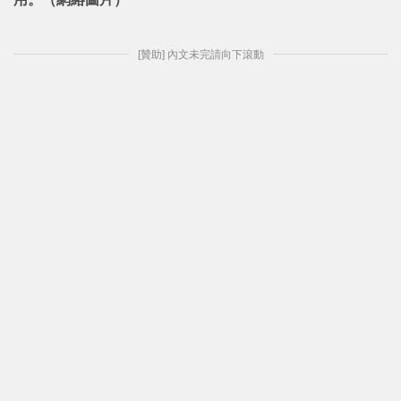
[贊助] 內文未完請向下滾動