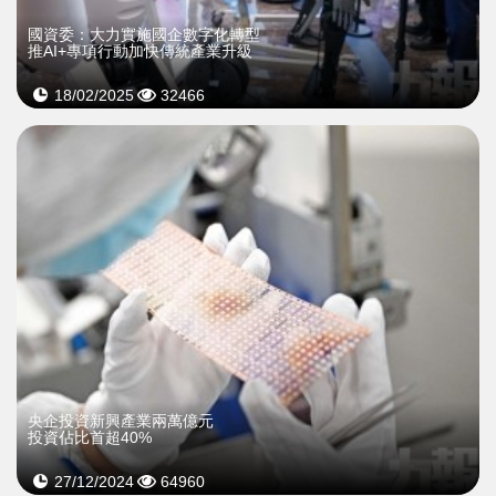
國資委：大力實施國企數字化轉型
推AI+專項行動加快傳統產業升級
18/02/2025
32466
央企投資新興產業兩萬億元
投資佔比首超40%
27/12/2024
64960