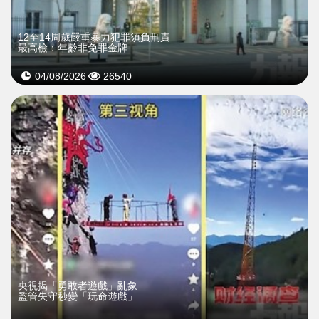
12至14周歲嚴重暴力犯罪須負刑責
最高檢：年齡非免罪金牌
04/08/2026
26540
央視揭「勇敢者遊戲」亂象
監管失守秒變「玩命遊戲」