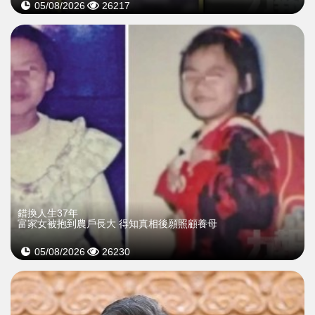
05/08/2026
26217
錯換人生37年
富家女被抱到農戶長大 得知真相後願照顧養母
05/08/2026
26230