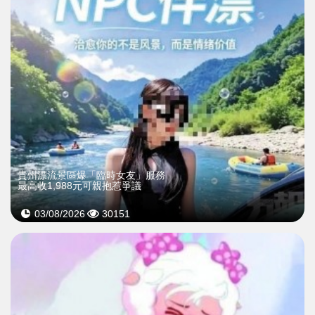
貴州漂流景區爆「臨時女友」服務
最高收1,988元可親抱惹爭議
03/08/2026
30151