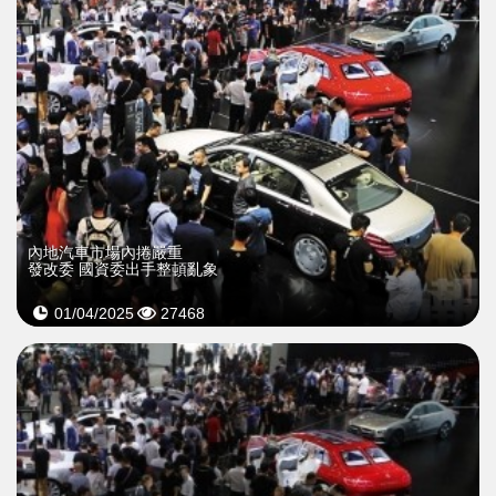
內地汽車市場內捲嚴重
發改委 國資委出手整頓亂象
01/04/2025
27468