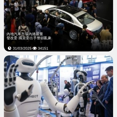
內地汽車市場內捲嚴重
發改委 國資委出手整頓亂象
31/03/2025
34151