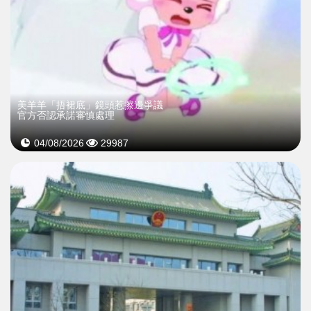
美羊羊「捂裙底」鏡頭惹擦邊爭議
官方否認承諾審慎處理
04/08/2026
29987