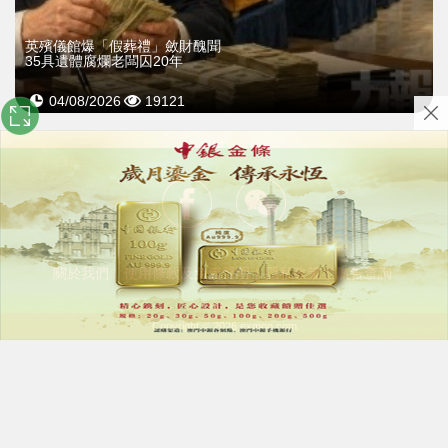
英殯儀館爆「假葬禮」斂財醜聞
35具遺體腐爛老闆囚20年
04/08/2026
19121
關於我們
｜
使用條款及免責聲明
｜
隱私政策
｜
廣告查詢
Copyright © 2026 exmoo.com