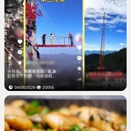
央視揭「勇敢者遊戲」亂象
監管失守秒變「玩命遊戲」
04/08/2026
20056