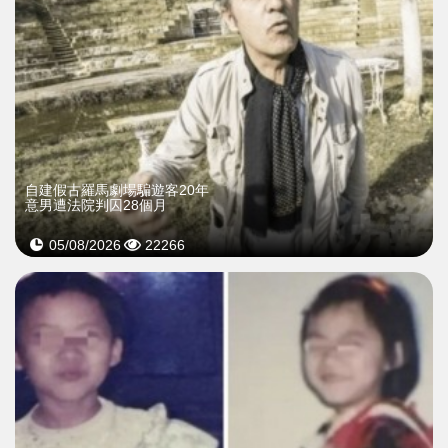
自建假古羅馬劇場騙遊客20年
意男遭法院判囚28個月
05/08/2026
22266