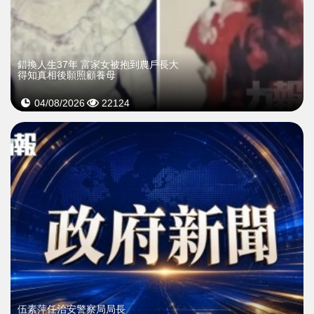
錯換人生37年 富家女被抱到農戶長大
得知真相後願照顧養母
04/08/2026
22124
伍素萍任治安警察局局長