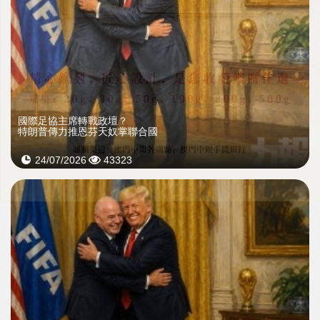
國際足協主席轉戰政壇？
特朗普傳力推恩芬天奴掌聯合國
24/07/2026
43323