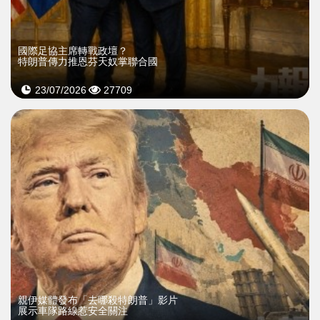
國際足協主席轉戰政壇？
特朗普傳力推恩芬天奴掌聯合國
23/07/2026
27709
親伊媒體發布「去哪殺特朗普」影片
展示車隊路線惹安全關注