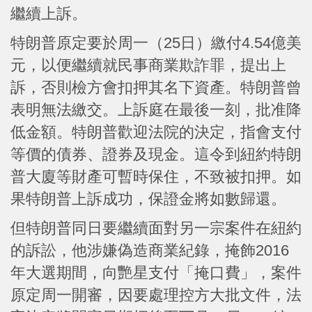
繼續上訴。
特朗普原定要於周一（25日）繳付4.54億美
元，以便繼續就民事商業欺詐罪，提出上
訴，否則檢方會扣押其名下資產。特朗普曾
表明無法繳交。上訴庭在最後一刻，批准降
低金額。特朗普歡迎法院的決定，指會支付
等價的債券、證券及現金。這令到紐約特朗
普大廈等財產可暫時保住，不致被扣押。如
果特朗普上訴成功，保證金將如數歸還。
但特朗普同日要繼續面對另一宗案件在紐約
的訴訟，他涉嫌偽造商業紀錄，掩飾2016
年大選期間，向艷星支付「掩口費」，案件
原定周一開審，因要處理控方大批文件，法