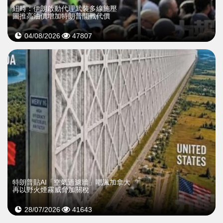
紐時：伊朗啟動代理武裝多線施壓
圖推高油價增加特朗普開戰代價
04/08/2026
47807
特朗普貼AI「空氣過濾牆」嘲諷加拿大
再以野火煙霧威脅加關稅
28/07/2026
41643