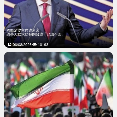
國際足協主席遭逼宮
恩芬天奴求助特朗普遭「已讀不回」
06/08/2026
10193