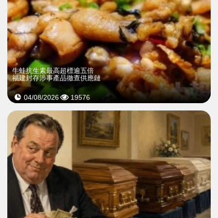
牛蛙抗生素最高超標逾五倍
福建封存涉事產品徹查供應鏈
04/08/2026
19576