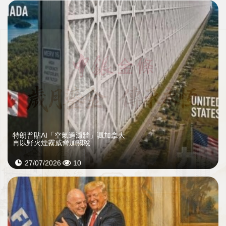
特朗普貼AI「空氣過濾牆」諷加拿大
再以野火煙霧威脅加關稅
27/07/2026
10