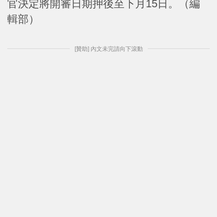
官決定將開審日期押後至下月15日。（編
輯部）
[贊助] 內文未完請向下滾動