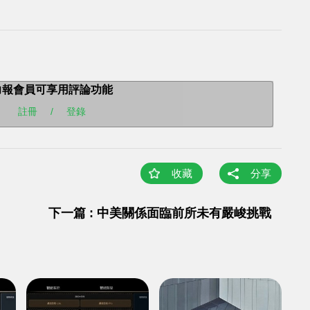
力報會員可享用評論功能
註冊
/
登錄
收藏
分享
下一篇 : 中美關係面臨前所未有嚴峻挑戰