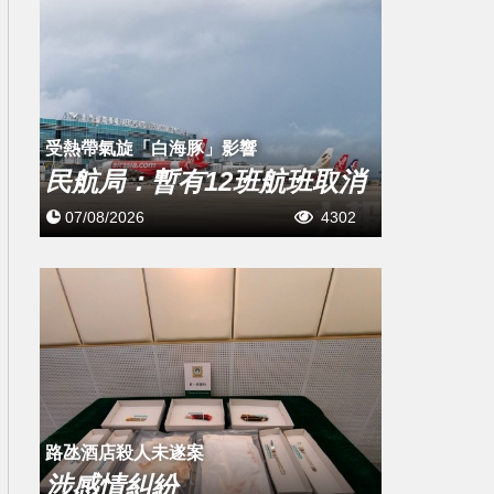
受熱帶氣旋「白海豚」影響
民航局：暫有12班航班取消
07/08/2026
4302
路氹酒店殺人未遂案
涉感情糾紛