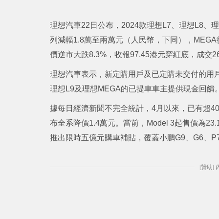
理想汽車22日公布，2024款理想L7、理想L8
列減幅1.8萬至兩萬元（人民幣，下同），MEGA從
價逆市大跌8.3%，收報97.45港元穿紅底，成交2
理想汽車表示，新定購用戶及已定購未交付的用戶均
理想L9及理想MEGA的已提車車主提供現金回饋
據每日經濟新聞不完全統計，4月以來，已有超4
布全系降價1.4萬元。當前，Model 3起售價為23
推出限時五億元購車補貼，覆蓋小鵬G9、G6、P7
[贊助