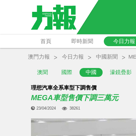
首頁
即時新聞
今日力報
澳門力報
今日力報
中國新聞
M
澳聞
國際
中國
濠鏡疊影
理想汽車全系車型下調售價
MEGA車型售價下調三萬元
23/04/2024
38261