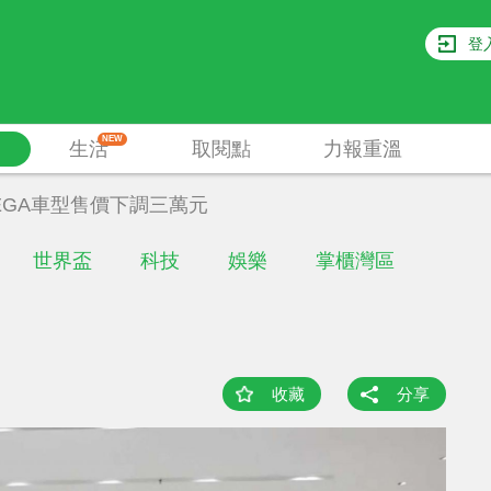
登
NEW
生活
取閱點
力報重溫
EGA車型售價下調三萬元
世界盃
科技
娛樂
掌櫃灣區
收藏
分享