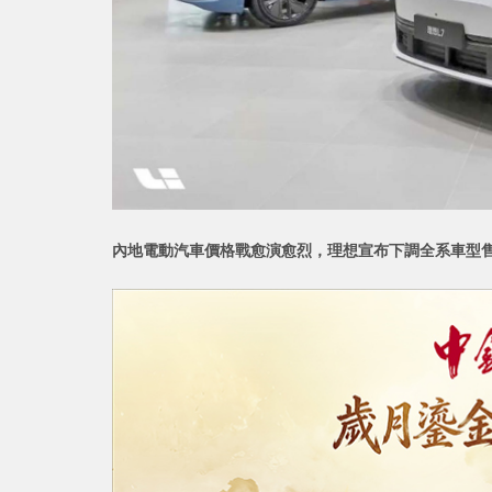
內地電動汽車價格戰愈演愈烈，理想宣布下調全系車型售