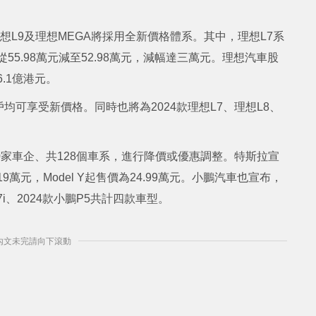
、理想L9及理想MEGA將採用全新價格體系。其中，理想L7系
55.98萬元減至52.98萬元，減幅達三萬元。理想汽車股
6.1億港元。
可享受新價格。同時也將為2024款理想L7、理想L8、
。
0家車企、共128個車系，進行降價或優惠調整。特斯拉宣
.19萬元，Model Y起售價為24.99萬元。小鵬汽車也宣布，
i、2024款小鵬P5共計四款車型。
] 內文未完請向下滾動