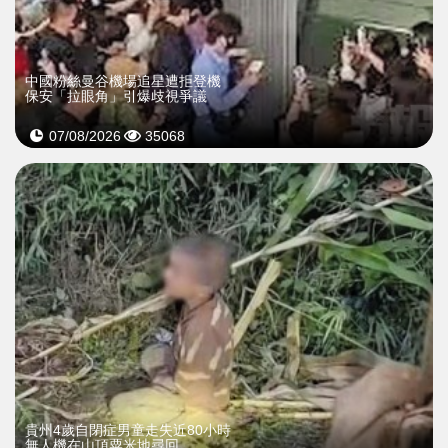
中國粉絲曼谷機場追星遭拒登機
保安「拉眼角」引爆歧視爭議
07/08/2026
35068
貴州4歲自閉症男童走失近80小時
無人機在山頂粟米地尋回