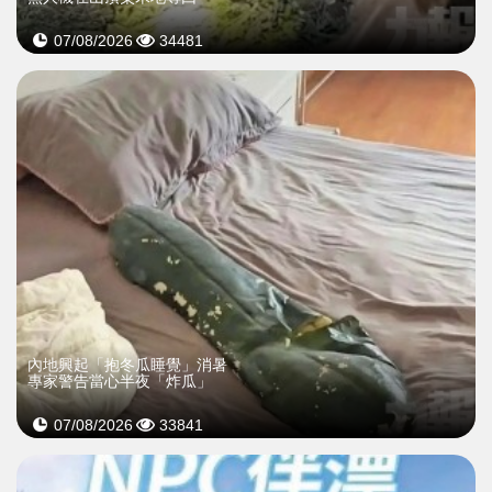
07/08/2026
34481
內地興起「抱冬瓜睡覺」消暑
專家警告當心半夜「炸瓜」
07/08/2026
33841