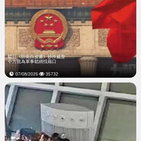
駁日《防衛白皮書》炒作威脅
中方批為軍事鬆綁找藉口
07/08/2026
35732