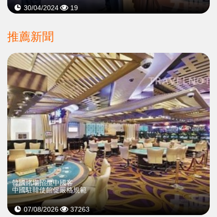
30/04/2024
19
推薦新聞
韓國賭場招攬中國客
中國駐韓使館促嚴格規範
07/08/2026
37263