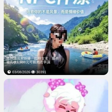
貴州漂流景區爆「臨時女友」服務
最高收1,988元可親抱惹爭議
03/08/2026
30391