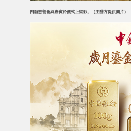
四廟慈善會與嘉賓於儀式上留影。（主辦方提供圖片）