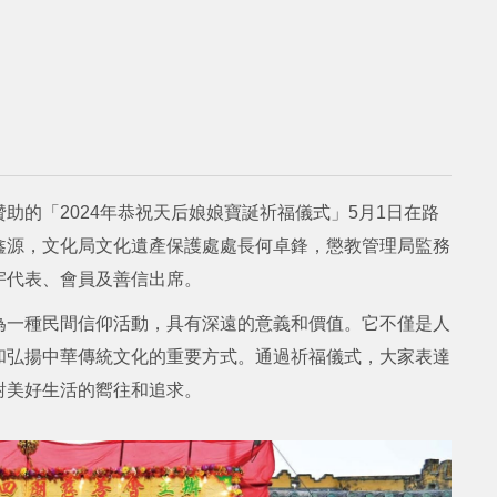
助的「2024年恭祝天后娘娘寶誕祈福儀式」5月1日在路
鑫源，文化局文化遺產保護處處長何卓鋒，懲教管理局監務
宇代表、會員及善信出席。
為一種民間信仰活動，具有深遠的意義和價值。它不僅是人
和弘揚中華傳統文化的重要方式。通過祈福儀式，大家表達
對美好生活的嚮往和追求。