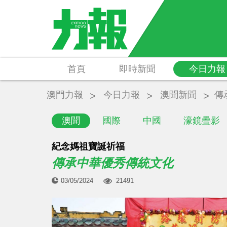
首頁
即時新聞
今日力報
澳門力報
今日力報
澳聞新聞
傳
澳聞
國際
中國
濠鏡疊影
紀念媽祖寶誕祈福
傳承中華優秀傳統文化
03/05/2024
21491