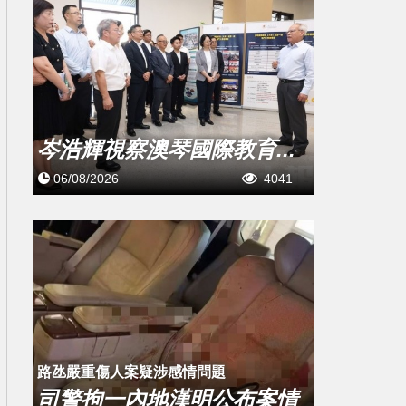
岑浩輝視察澳琴國際教育...
06/08/2026
4041
​路氹嚴重傷人案疑涉感情問題
司警拘一內地漢明公布案情