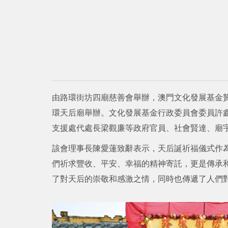
由路環街坊四廟慈善會舉辦，澳門文化發展基金贊
環天后廟舉辦。文化發展基金行政委員會委員許
支援處代處長梁觀廉等政府官員、社會賢達、廟
該會理事長陳愛蓮致辭表示，天后誕祈福儀式作
們祈求豐收、平安、幸福的精神寄託，更是傳承
了對天后的崇敬和感激之情，同時也傳遞了人們