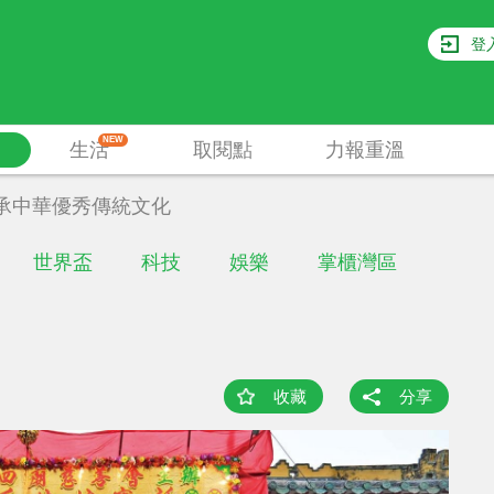
登
NEW
生活
取閱點
力報重溫
承中華優秀傳統文化
世界盃
科技
娛樂
掌櫃灣區
收藏
分享