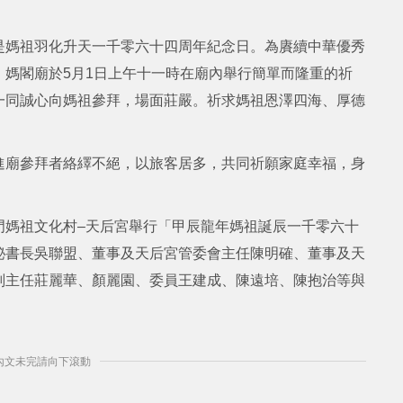
是媽祖羽化升天一千零六十四周年紀念日。為賡續中華優秀
媽閣廟於5月1日上午十一時在廟內舉行簡單而隆重的祈
一同誠心向媽祖參拜，場面莊嚴。祈求媽祖恩澤四海、厚德
進廟參拜者絡繹不絕，以旅客居多，共同祈願家庭幸福，身
門媽祖文化村–天后宮舉行「甲辰龍年媽祖誕辰一千零六十
秘書長吳聯盟、董事及天后宮管委會主任陳明確、董事及天
副主任莊麗華、顏麗園、委員王建成、陳遠培、陳抱治等與
] 內文未完請向下滾動