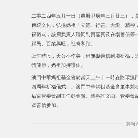
二零二四年五月一日（農曆甲辰年三月廿三），
傳統文化，弘揚媽祖「立德、行善、大愛」精神，
福儀式，該廟負責人聯同到賀嘉賓及在場善信等
歸民、百業興旺、社會和諧。
上午時段，天公不作美，但無礙善信到場祈福，
體健康，媽祖加持護佑。
澳門中華媽祖基金會於當天上午十一時在路環澳
四周年祈福儀式」。澳門中華媽祖基金會董事兼
后宮管委會副主任顏奕賢、董事許文曲、管委會
眾善信參加。
[贊助