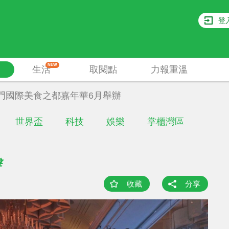
登
NEW
生活
取閱點
力報重溫
門國際美食之都嘉年華6月舉辦
世界盃
科技
娛樂
掌櫃灣區
辦
收藏
分享