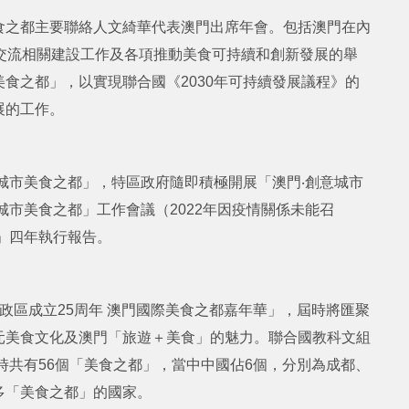
食之都主要聯絡人文綺華代表澳門出席年會。包括澳門在內
交流相關建設工作及各項推動美食可持續和創新發展的舉
食之都」，以實現聯合國《2030年可持續發展議程》的
展的工作。
意城市美食之都」，特區政府隨即積極開展「澳門‧創意城市
城市美食之都」工作會議（2022年因疫情關係未能召
都」四年執行報告。
政區成立25周年 澳門國際美食之都嘉年華」，屆時將匯聚
元美食文化及澳門「旅遊＋美食」的魅力。聯合國教科文組
時共有56個「美食之都」，當中中國佔6個，分別為成都、
多「美食之都」的國家。