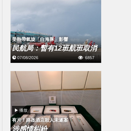
受熱帶氣旋「白海豚」影響
民航局：暫有12班航班取消
07/08/2026
6857
播放
有片！路氹酒店殺人未遂案
涉感情糾紛