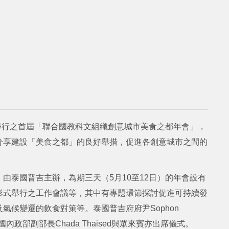
吉舉行之首屆「聯合國教科文組織創意城市美食之都年會」，
分享建設「美食之都」的良好舉措，促進各創意城市之間的
由泰國普吉主辦，為期三天（5月10至12日）的年會設有
形式舉行之工作會議等，其中有專題環節探討促進可持續發
氣候變遷的飲食對策等。泰國普吉府府尹Sophon
國內政部副部長Chada Thaised與眾來賓亦出席儀式。