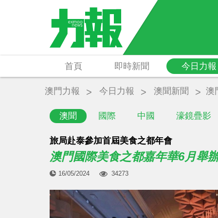
首頁
即時新聞
今日力報
澳門力報
今日力報
澳聞新聞
澳
澳聞
國際
中國
濠鏡疊影
旅局赴泰參加首屆美食之都年會
澳門國際美食之都嘉年華6月舉
16/05/2024
34273