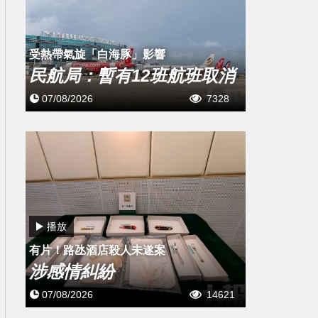
受熱帶氣旋「白海豚」影響
民航局：暫有12班航班取消
07/08/2026
7328
播放
有片！路氹酒店殺人未遂案
涉感情糾紛
07/08/2026
14621