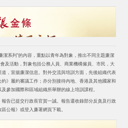
廉潔系列”的內容，重點以青年為對象，推出不同主題廉潔
談會及活動，對象包括公務人員、商業機構僱員、市民，大
渠道，宣揚廉潔信息。對外交流與培訓方面，先後組織代表
公約》履約審議工作；亦分別接待內地、香港及其他國家和
以及參加國際和區域組織所舉辦的線上培訓課程。
，報告已提交行政長官賀一誠。報告還收錄部分反貪及行政
政區公報》或登入廉署網頁下載。