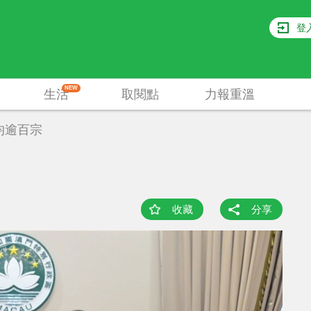
登
NEW
生活
取閱點
力報重溫
均逾百宗
收藏
分享