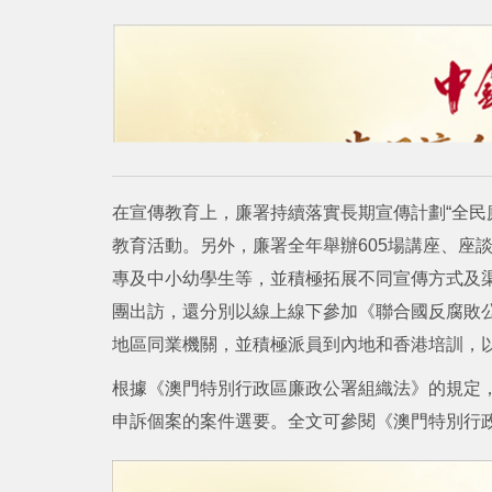
在宣傳教育上，廉署持續落實長期宣傳計劃“全民
教育活動。另外，廉署全年舉辦605場講座、座
專及中小幼學生等，並積極拓展不同宣傳方式及
團出訪，還分別以線上線下參加《聯合國反腐敗
地區同業機關，並積極派員到內地和香港培訓，
根據《澳門特別行政區廉政公署組織法》的規定
申訴個案的案件選要。全文可參閱《澳門特別行