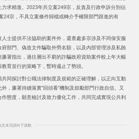
求精進。2023年共立案249宗，反貪及行政申訴分別佔
個案24宗，不具立案條件歸檔或轉介予權限部門跟進的有
查人士提供不法協助的案件外，還查處多宗涉及不同保安服
政府部門、偽造文件騙取外勞名額，以及內部管理涉及私賄
但廉署指出，過往層出不窮的詐騙政府資助案件較上年大幅
與教育並行的策略下，暫時遏止了勢頭。
局共同探討對公職法律制度及規範的正確理解，以正向互動
外，廉署持續落實“回頭看”機制及鼓勵部門行政自信。又
合作態度，願意檢討及致力優化工作，共同完成實現公共利
] 內文未完請向下滾動