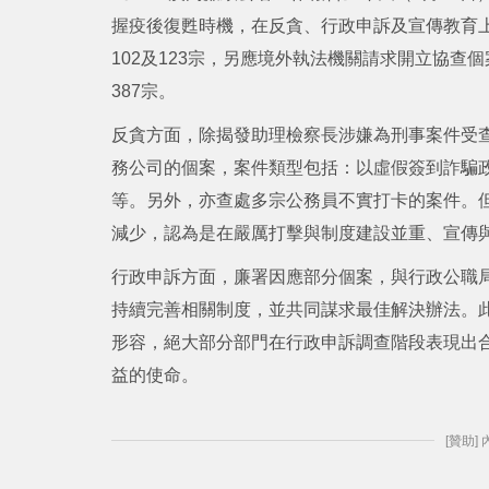
握疫後復甦時機，在反貪、行政申訴及宣傳教育上力
102及123宗，另應境外執法機關請求開立協查
387宗。
反貪方面，除揭發助理檢察長涉嫌為刑事案件受
務公司的個案，案件類型包括：以虛假簽到詐騙
等。另外，亦查處多宗公務員不實打卡的案件。
減少，認為是在嚴厲打擊與制度建設並重、宣傳
行政申訴方面，廉署因應部分個案，與行政公職
持續完善相關制度，並共同謀求最佳解決辦法。此
形容，絕大部分部門在行政申訴調查階段表現出
益的使命。
[贊助