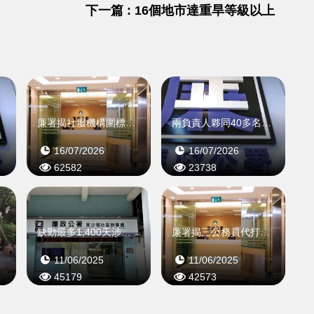
下一篇 : 16個地市達重旱等級以上
公帑
廉署揭社服機構圍標詐騙公帑資助
兩負責人夥同40多名居民共騙20萬元
16/07/2026
16/07/2026
62582
23738
碑」
缺勤最多1,400天涉騙薪高至170萬元
​廉署揭三公務員代打卡騙薪
11/06/2025
11/06/2025
45179
42573