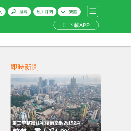
入
搜尋
訂閱
繁體
下載APP
即時新聞
第二季整體住宅樓價指數為192.4