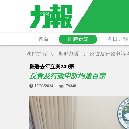
首頁
即時新聞
今日力報
澳門力報
即時新聞
反貪及行政申訴
​廉署去年立案249宗
反貪及行政申訴均逾百宗
12/06/2024
79348