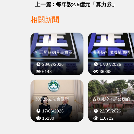
上一篇 : 每年設2.5億元「算力券」
相關新聞
社工局解約具事實及法律依據
廉署揭社服機構圍標詐騙
28/07/2026
17/07/2026
6143
36898
30宗涉立法會選舉
古廟藏珍：譚公廟的反貪「第一
17/06/2026
22/05/2026
15138
110722