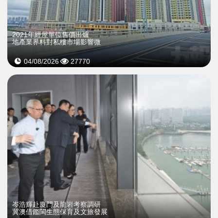
2021年經屋單位售價出爐
地產業界料對私樓市場影響微
04/08/2026
27770
岑浩輝赴廈門及龍岩考察調研
冀澳借鑑閩生態保育及文旅發展