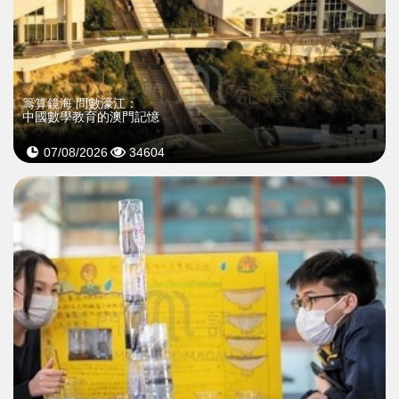
籌算鏡海 問數濠江：
中國數學教育的澳門記憶
07/08/2026
34604