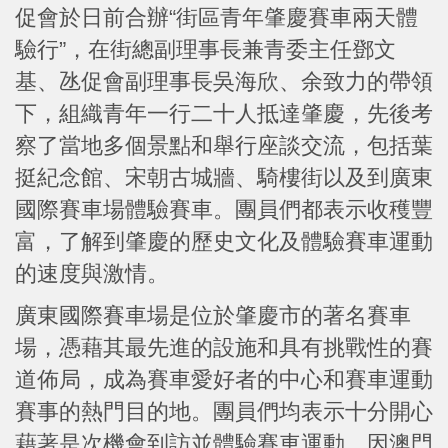
促會於日前合辦“街區青年肇慶賽車兩天體
驗行”，在街總副理事長兼青委主任鄧文
基、氹促會副理事長吳海欣、余致力的帶領
下，組織青年一行二十人抵達肇慶，先後考
察了當地多個景點和舉行座談交流，包括葉
挺紀念館、宋朝古城牆、騎樓街以及到廣東
國際賽車場體驗賽車。團員們都表示收穫豐
富，了解到肇慶的歷史文化及體驗賽車運動
的速度與激情。
廣東國際賽車場是位於肇慶市的著名賽車
場，憑藉其最先進的設施和具有挑戰性的賽
道佈局，成為賽車愛好者的中心和賽車運動
賽事的熱門目的地。團員們均表示十分開心
藉著是次機會到訪並體驗賽車運動，因澳門