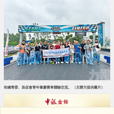
街總青委、氹促會青年肇慶賽車體驗交流。 （主辦方提供圖片）